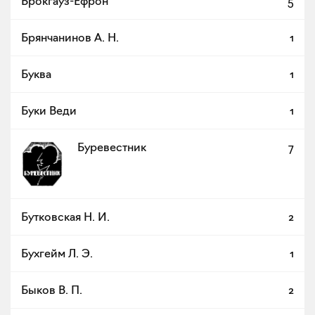
Брокгауз-Ефрон
5
Брянчанинов А. Н.
1
Буква
1
Буки Веди
1
Буревестник
7
Бутковская Н. И.
2
Бухгейм Л. Э.
1
Быков В. П.
2