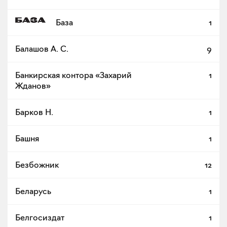
База
1
Балашов А. С.
9
Банкирская контора «Захарий
1
Жданов»
Барков Н.
1
Башня
1
Безбожник
12
Беларусь
1
Белгосиздат
1