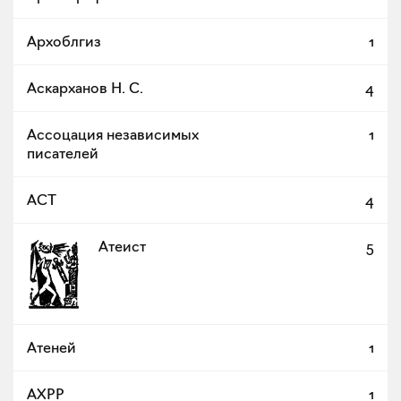
Архоблгиз
1
Аскарханов Н. С.
4
Ассоцация независимых
1
писателей
АСТ
4
Атеист
5
Атеней
1
АХРР
1