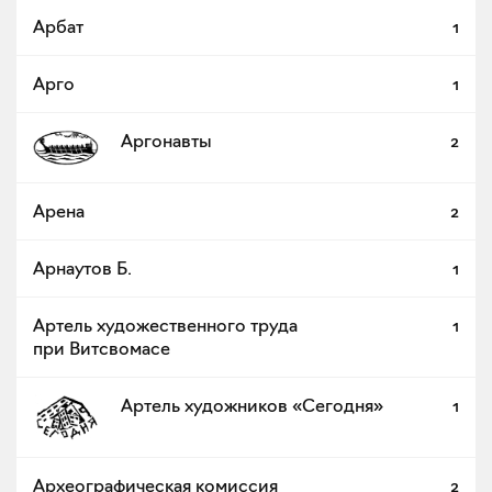
Арбат
1
Арго
1
Аргонавты
2
Арена
2
Арнаутов Б.
1
Артель художественного труда
1
при Витсвомасе
Артель художников «Сегодня»
1
Археографическая комиссия
2