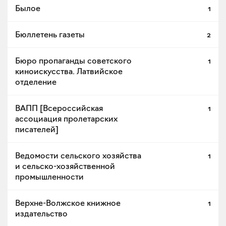
Былое
1
Бюллетень газеты
2
Бюро пропаганды советского
1
киноискусства. Латвийское
отделение
ВАПП [Всероссийская
1
ассоциация пролетарских
писателей]
Ведомости сельского хозяйства
1
и сельско-хозяйственной
промышленности
Верхне-Волжское книжное
1
издательство