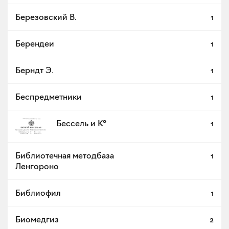
Березовский В.
1
Берендеи
1
Берндт Э.
1
Беспредметники
1
Бессель и К°
1
Библиотечная методбаза
1
Ленгороно
Библиофил
1
Биомедгиз
2