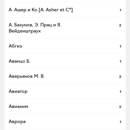
А. Ашер и Ко [A. Asher et C°]
1
А. Базунов, Э. Прац и Я.
2
Вейденштраух
Абгиз
1
Аванцо Б.
1
Аверьянов М. В.
2
Авиатор
1
Авиахим
2
Аврора
1