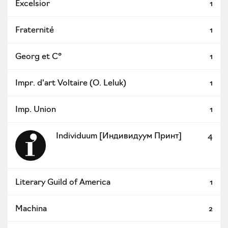
Excelsior
1
Fraternité
1
Georg et C°
1
Impr. d'art Voltaire (O. Leluk)
1
Imp. Union
1
Individuum [Индивидуум Принт]
4
Literary Guild of America
1
Machina
2