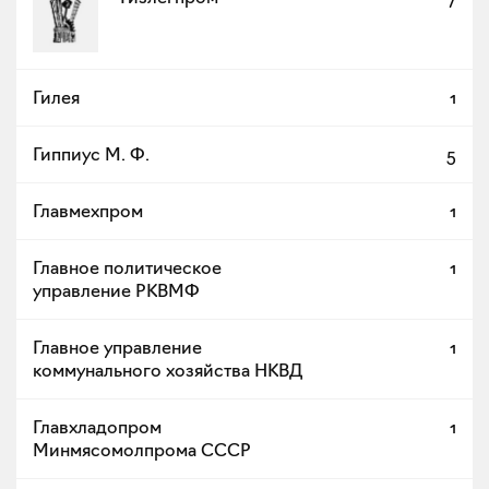
Гилея
1
Гиппиус М. Ф.
5
Главмехпром
1
Главное политическое
1
управление РКВМФ
Главное управление
1
коммунального хозяйства НКВД
Главхладопром
1
Минмясомолпрома СССР