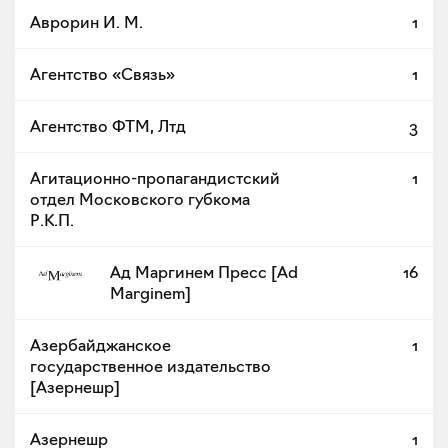
Аврорин И. М.
1
Агентство «Связь»
1
Агентство ФТМ, Лтд
3
Агитационно-пропагандистский
1
отдел Московского губкома
Р.К.П.
Ад Маргинем Пресс [Ad
16
Marginem]
Азербайджанское
1
государственное издательство
[Азернешр]
Азернешр
1