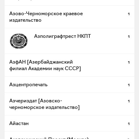
Азово-Черноморское краевое
1
издательство
Азполиграфтрест НКПТ
1
АзфАН [Азербайджанский
1
филиал Академии наук СССР]
Азцентропечать
1
Азчериздат [Азовско-
1
черноморское издательство]
Айастан
1