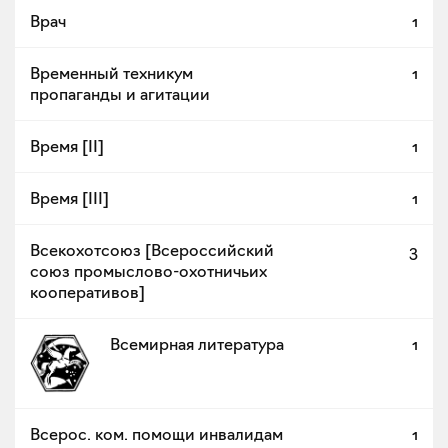
Врач
1
Временный техникум
1
пропаганды и агитации
Время [II]
1
Время [III]
1
Всекохотсоюз [Всероссийский
3
союз промыслово-охотничьих
кооперативов]
Всемирная литература
1
Всерос. ком. помощи инвалидам
1