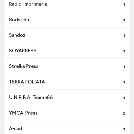
Rapid-imprimerie
1
Rodstein
1
Sandoz
1
SOYAPRESS
1
Strelka Press
1
TERRA FOLIATA
1
U.N.R.R.A. Team 186
1
YMCA-Press
2
А-cad
1