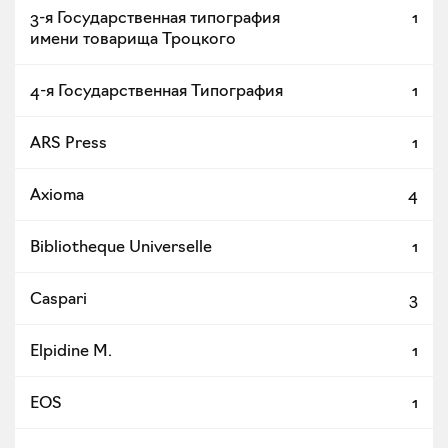
3-я Государственная типография
1
имени товарища Троцкого
4-я Государственная Типография
1
ARS Press
1
Axioma
4
Bibliotheque Universеlle
1
Caspari
3
Elpidine M.
1
EOS
1