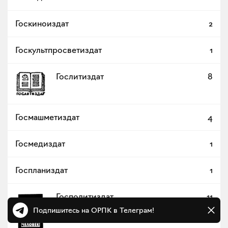
Госкиноиздат
2
Госкультпросветиздат
1
Гослитиздат
8
Госмашметиздат
4
Госмедиздат
1
Госпланиздат
1
Госполитиздат
11
Подпишитесь на ОРПК в Телеграм!