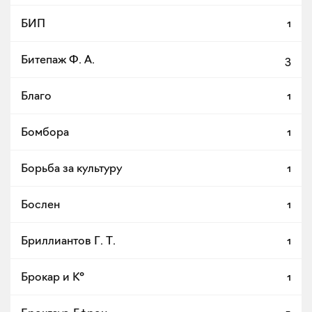
БИП
1
Битепаж Ф. А.
3
Благо
1
Бомбора
1
Борьба за культуру
1
Бослен
1
Бриллиантов Г. Т.
1
Брокар и К°
1