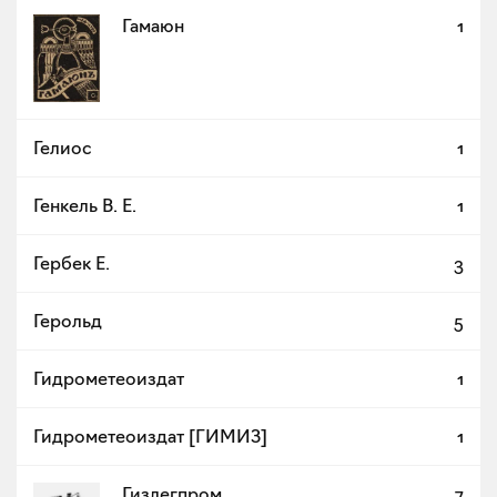
Гамаюн
1
Гелиос
1
Генкель В. Е.
1
Гербек Е.
3
Герольд
5
Гидрометеоиздат
1
Гидрометеоиздат [ГИМИЗ]
1
Гизлегпром
7