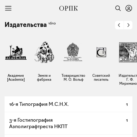
1610
Издательства
Академия
Земля и
Товарищество
Советский
Издательс
[Academia]
фабрика
М. О. Вольф
писатель
Г. Ф.
Миримано
16-я Типография М.С.Н.Х.
1
3-я Гостипография
1
Азполиграфтреста НКПТ