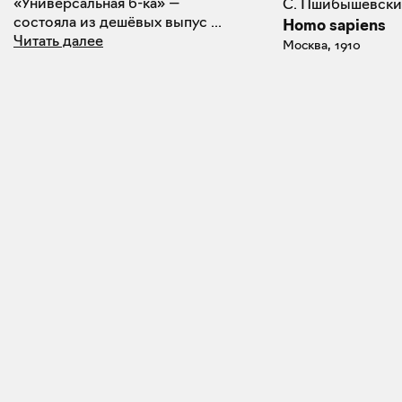
«Универсальная б-ка» —
С. Пшибышевск
состояла из дешёвых выпус
...
Homo sapiens
Читать далее
Москва, 1910