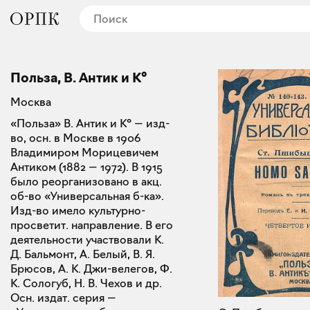
Польза, В. Антик и К°
Москва
«Польза» В. Антик и К° — изд-
во, осн. в Москве в 1906
Владимиром Морицевичем
Антиком (1882 — 1972). В 1915
было реорганизовано в акц.
об-во «Универсальная б-ка».
Изд-во имело культурно-
просветит. направление. В его
деятельности участвовали К.
Д. Бальмонт, А. Белый, В. Я.
Брюсов, А. К. Джи-велегов, Ф.
К. Сологуб, Н. В. Чехов и др.
Осн. издат. серия —