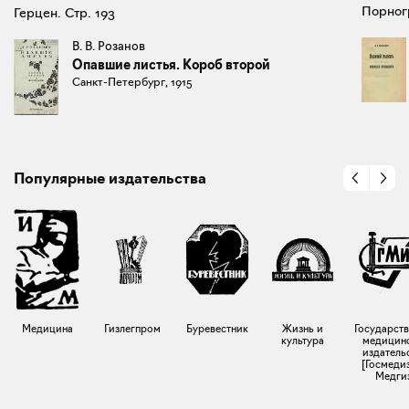
Порногр
Герцен. Стр. 193
В. В. Розанов
Опавшие листья. Короб второй
Санкт-Петербург, 1915
Популярные издательства
Медицина
Гизлегпром
Буревестник
Жизнь и
Государст
культура
медицин
издатель
[Госмедиз
Медги