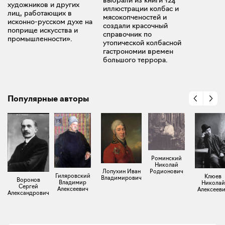
художников и других
иллюстрации колбас и
лиц, работающих в
мясокопченостей и
исконно-русском духе на
создали красочный
поприще искусства и
справочник по
промышленности».
утопической колбасной
гастрономии времен
большого террора.
Популярные авторы
Роминский
Николай
Родионович
Лопухин Иван
Гиляровский
Клюев
Владимирович
Воронов
Владимир
Николай
Сергей
Алексеевич
Алексеев
Александрович