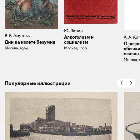
Ю. Ларин
В. В. Амутных
Алкоголизм и
А. А. К
социализм
Дни на излете безумия
О погр
Москва, 1929
Москва, 1994
обычая
славян
Москва, 
Популярные иллюстрации