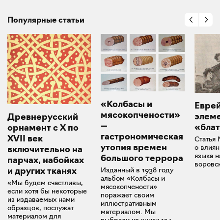
Популярные статьи
«Колбасы и
Евре
мясокопчености»
элем
Древнерусский
—
«бла
орнамент с X по
гастрономическая
XVII век
Статья
утопия времен
о влиян
включительно на
языка н
большого террора
парчах, набойках
воровс
Изданный в 1938 году
и других тканях
альбом «Колбасы и
«Мы будем счастливы,
мясокопчености»
если хотя бы некоторые
поражает своим
из издаваемых нами
иллюстративным
образцов, послужат
материалом. Мы
материалом для
выбрали из книги 124