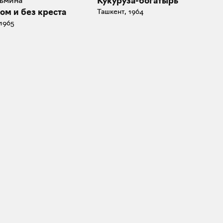
зьмина
Кукуруза-богатырь
ом и без креста
Ташкент, 1964
 1965