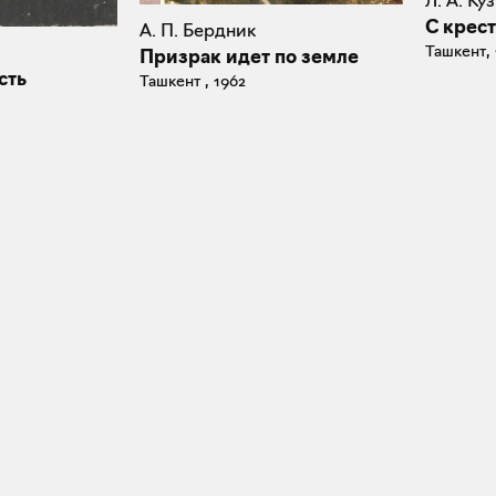
Л. А. Ку
С крест
А. П. Бердник
Ташкент,
Призрак идет по земле
сть
Ташкент , 1962