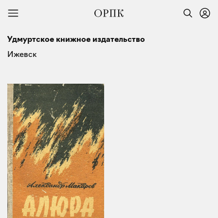
Удмуртское книжное издательство
Ижевск