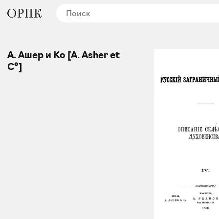
А. Ашер и Ко [A. Asher et
C°]