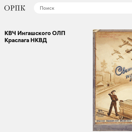
КВЧ Ингашского ОЛП
Краслага НКВД