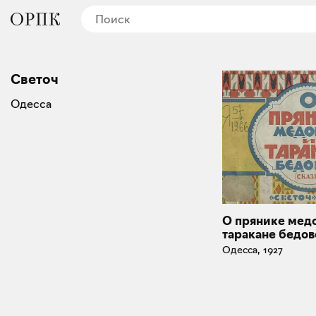
Светоч
Одесса
О прянике мед
таракане бедо
Одесса, 1927