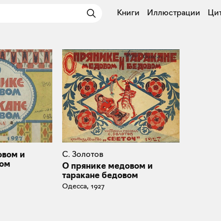
Книги
Иллюстрации
Ци
овом и
С. Золотов
вом
О прянике медовом и
таракане бедовом
Одесса, 1927