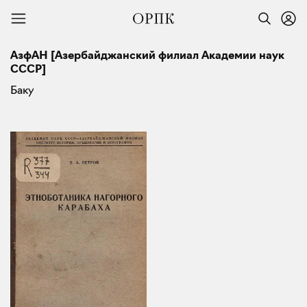
АзфАН [Азербайджанский филиал Академии наук
СССР]
Баку