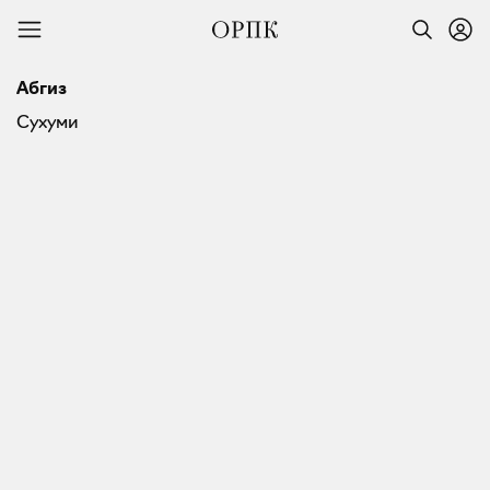
Абгиз
Сухуми