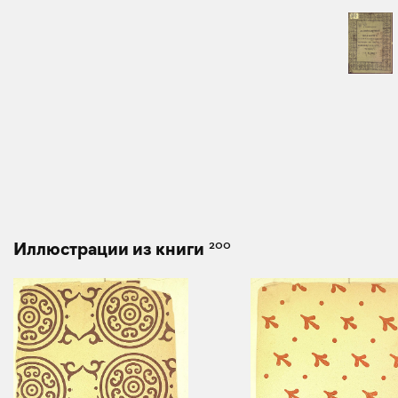
200
Иллюстрации из книги