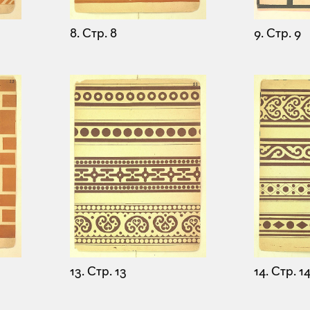
8.
Стр. 8
9.
Стр. 9
13.
Стр. 13
14.
Стр. 1