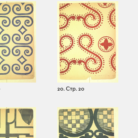
9
20.
Стр. 20