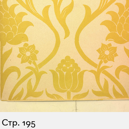
. Стр. 195