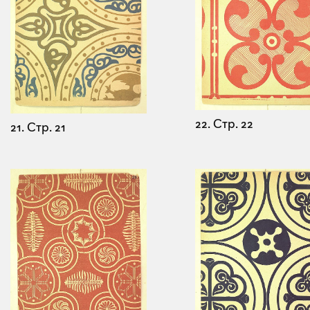
22.
Стр. 22
21.
Стр. 21