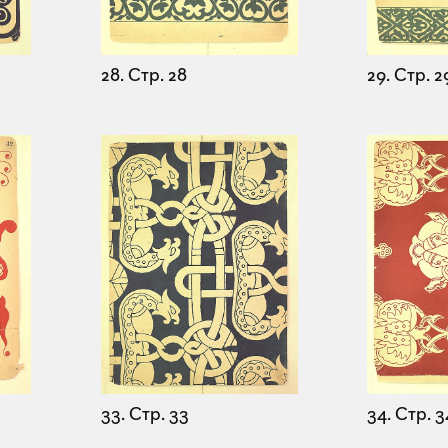
28.
Стр. 28
29.
Стр. 2
33.
Стр. 33
34.
Стр. 3