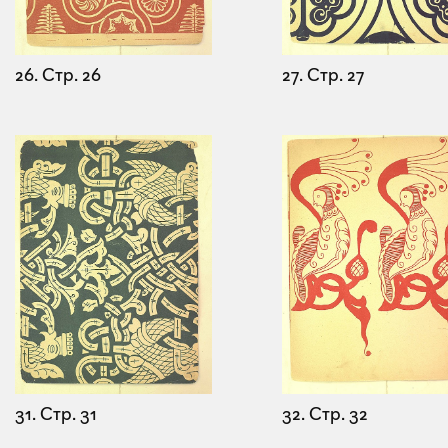
26.
Стр. 26
27.
Стр. 27
31.
Стр. 31
32.
Стр. 32