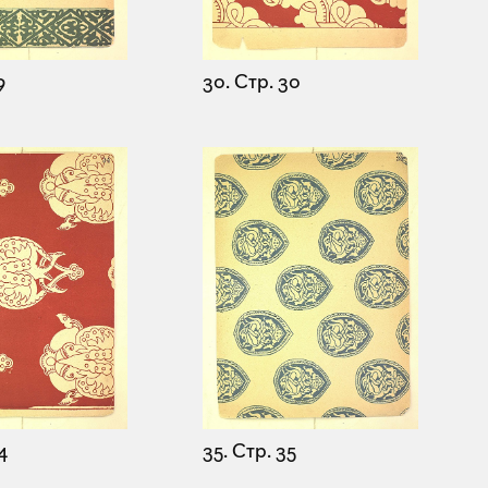
9
30.
Стр. 30
4
35.
Стр. 35