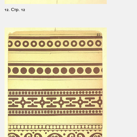
12.
Стр. 12