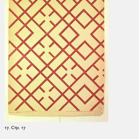
17.
Стр. 17