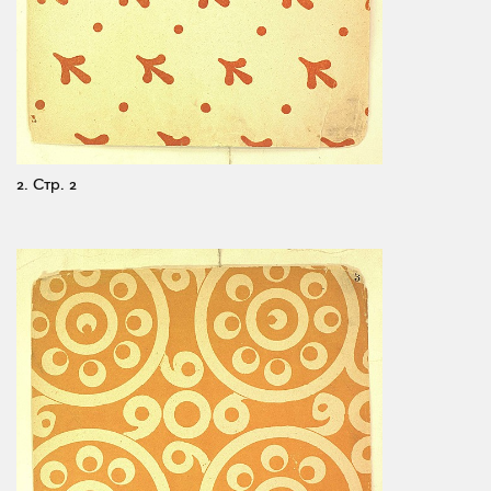
2.
Стр. 2