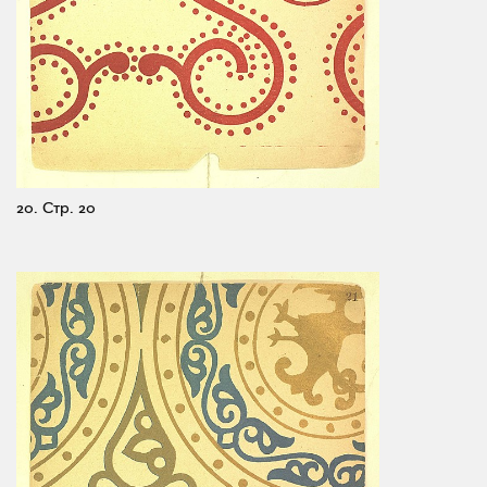
20.
Стр. 20