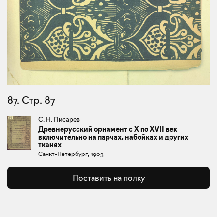
87. Стр. 87
С. Н. Писарев
Древнерусский орнамент с X по XVII век
включительно на парчах, набойках и других
тканях
Санкт-Петербург, 1903
Поставить на полку