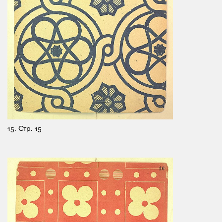
15.
Стр. 15