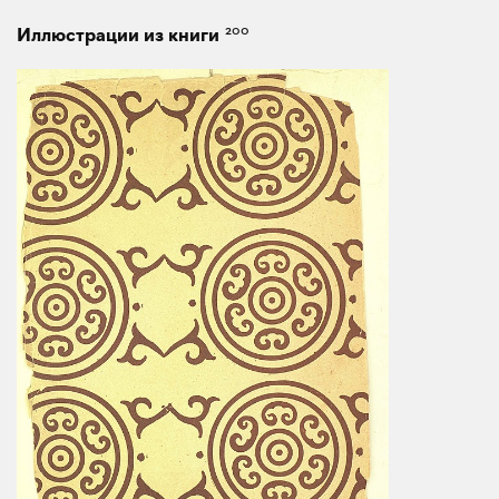
200
Иллюстрации из книги