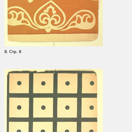
8.
Стр. 8