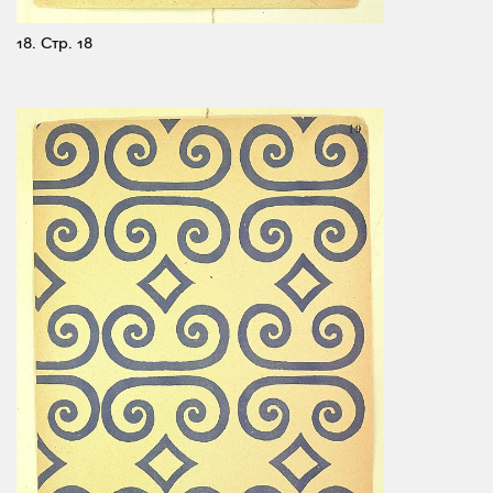
18.
Стр. 18