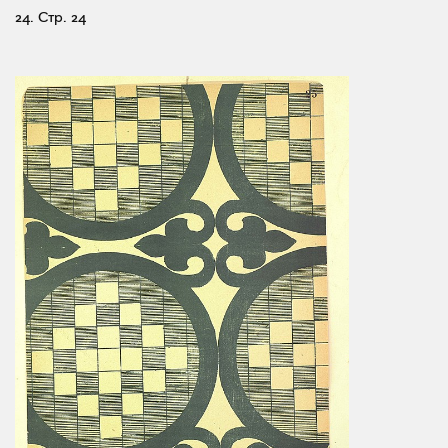
24.
Стр. 24