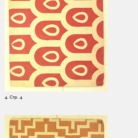
4.
Стр. 4