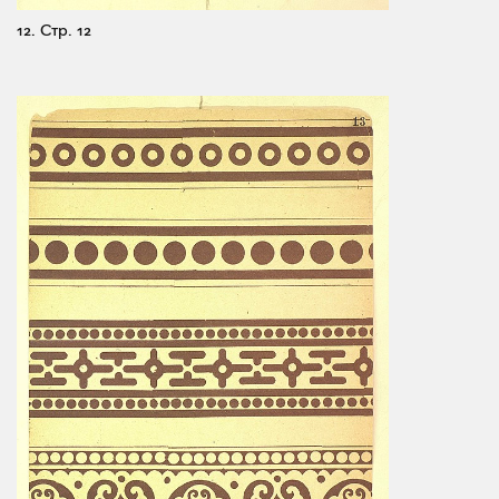
12.
Стр. 12