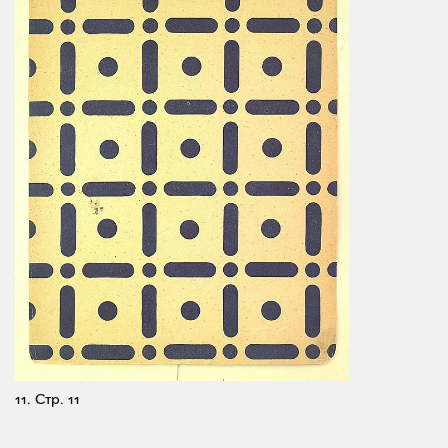
11.
Стр. 11