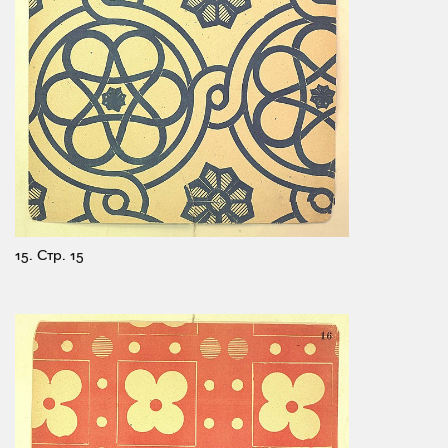
15.
Стр. 15