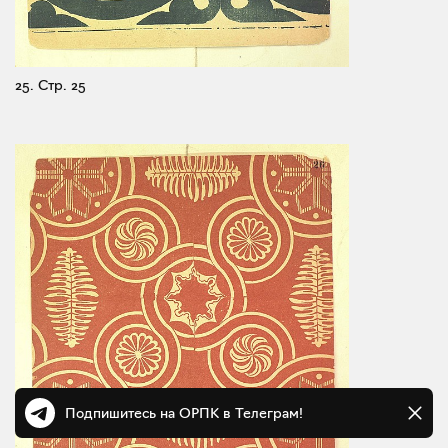
25.
Стр. 25
Подпишитесь на ОРПК в Телеграм!