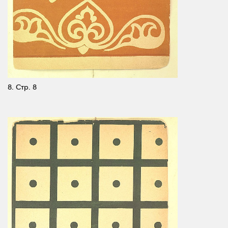
8.
Стр. 8