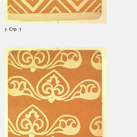
7.
Стр. 7