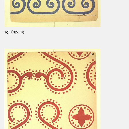
19.
Стр. 19