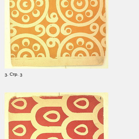
3.
Стр. 3