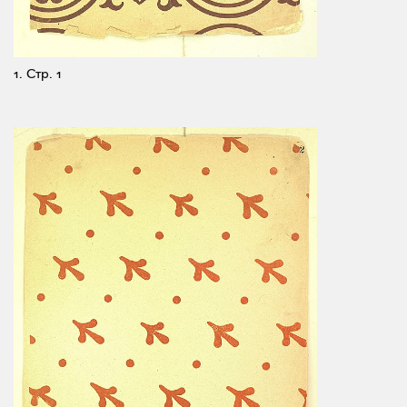
1.
Стр. 1