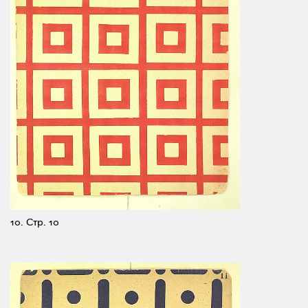
10.
Стр. 10