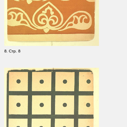
8.
Стр. 8