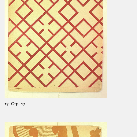
17.
Стр. 17