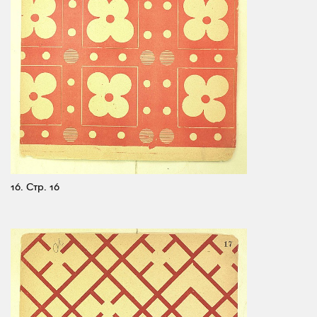
16.
Стр. 16