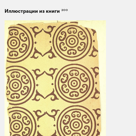
200
Иллюстрации из книги