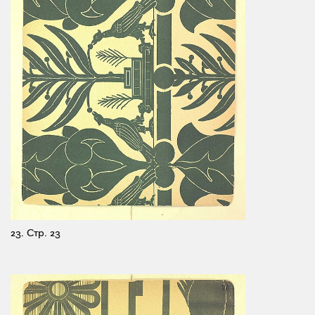
23.
Стр. 23