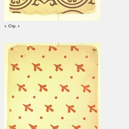
1.
Стр. 1