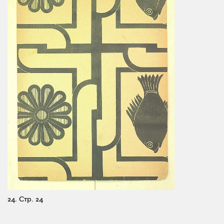
24.
Стр. 24