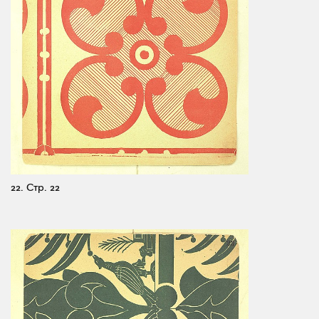
22.
Стр. 22