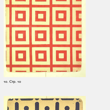
10.
Стр. 10