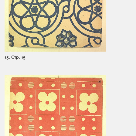
15.
Стр. 15