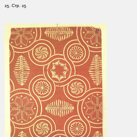
25.
Стр. 25