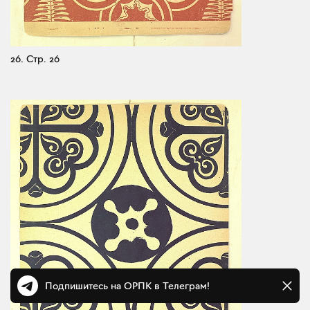
26.
Стр. 26
Подпишитесь на ОРПК в Телеграм!