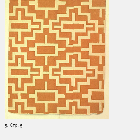
5.
Стр. 5