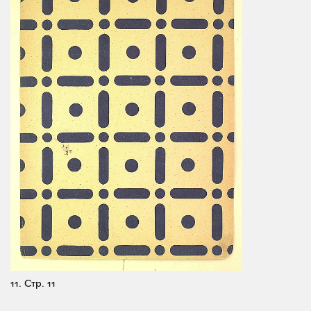
11.
Стр. 11