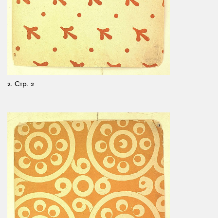
2.
Стр. 2