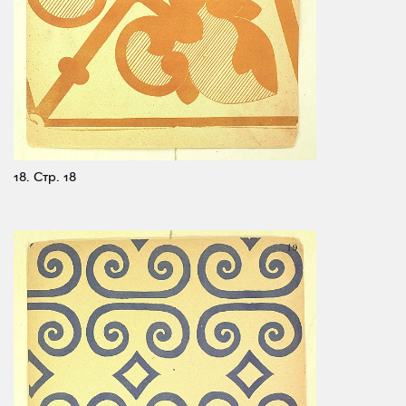
18.
Стр. 18