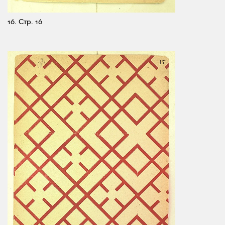
16.
Стр. 16