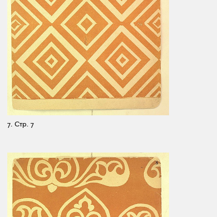
7.
Стр. 7