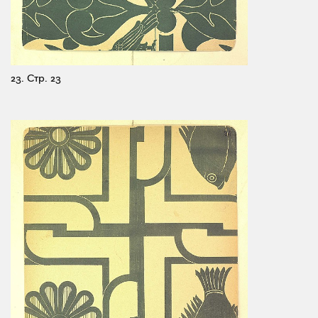
23.
Стр. 23