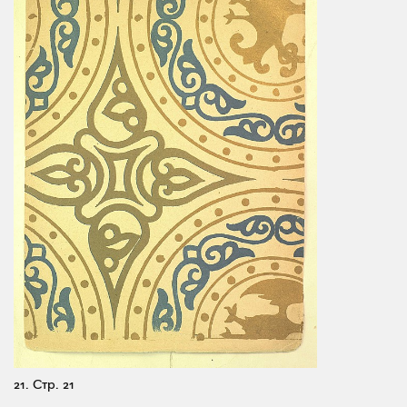
21.
Стр. 21