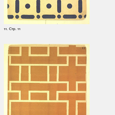
11.
Стр. 11