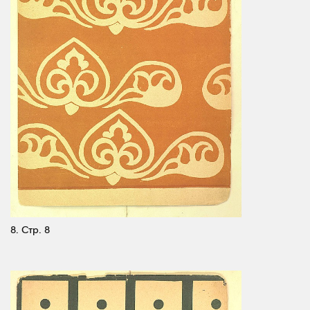
8.
Стр. 8