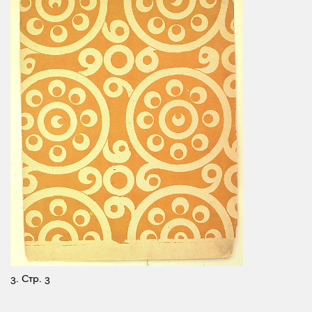
3.
Стр. 3