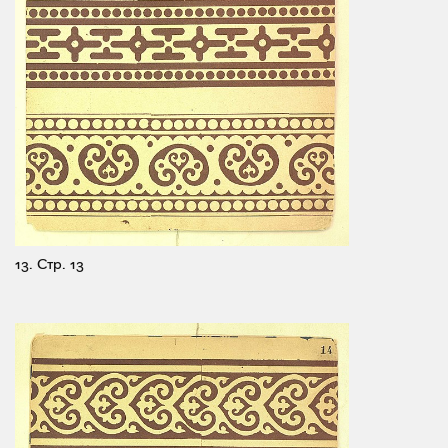
13.
Стр. 13