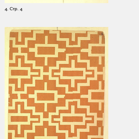
4.
Стр. 4