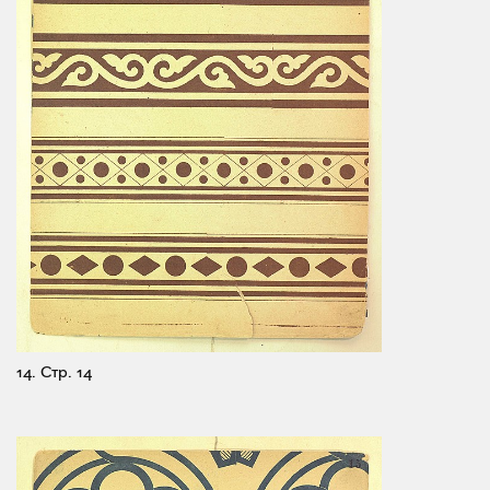
14.
Стр. 14