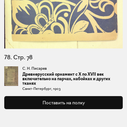
78. Стр. 78
С. Н. Писарев
Древнерусский орнамент с X по XVII век
включительно на парчах, набойках и других
тканях
Санкт-Петербург, 1903
Поставить на полку