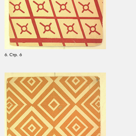
6.
Стр. 6