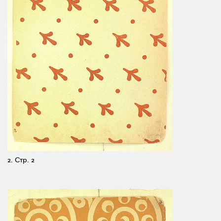
2.
Стр. 2