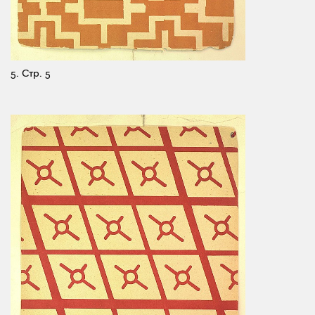
5.
Стр. 5