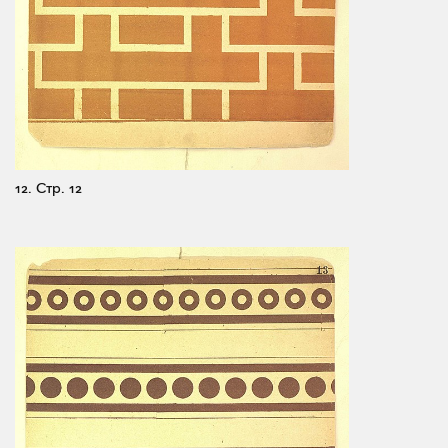
12.
Стр. 12