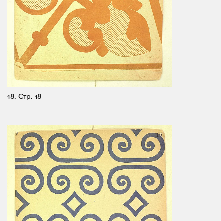
18.
Стр. 18