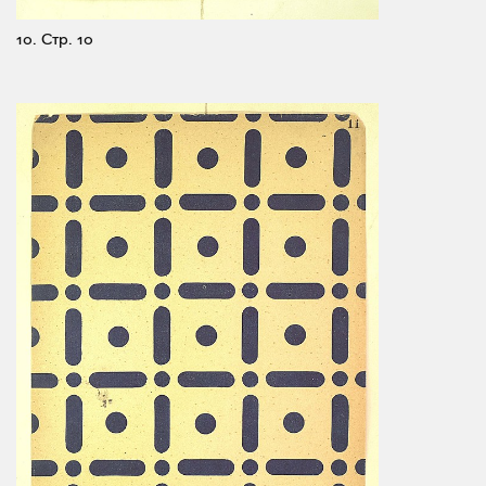
10.
Стр. 10