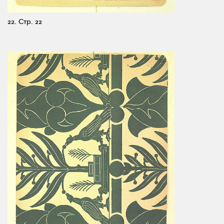
22.
Стр. 22