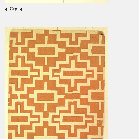
4.
Стр. 4