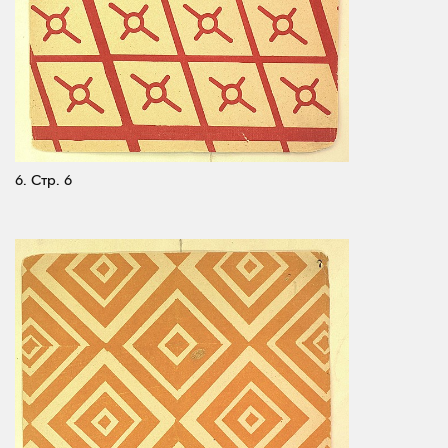
6.
Стр. 6