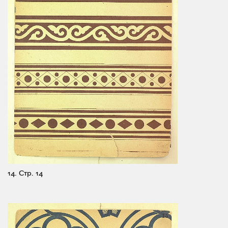
14.
Стр. 14