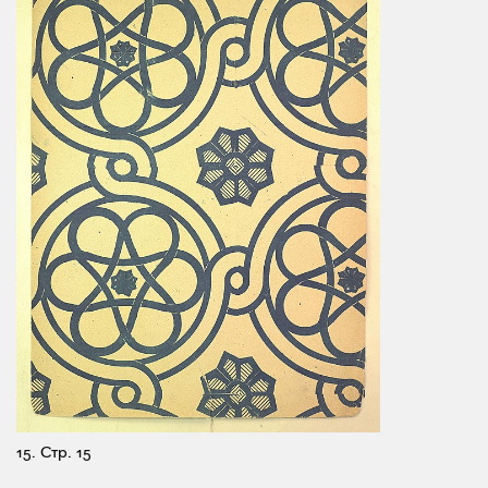
15.
Стр. 15