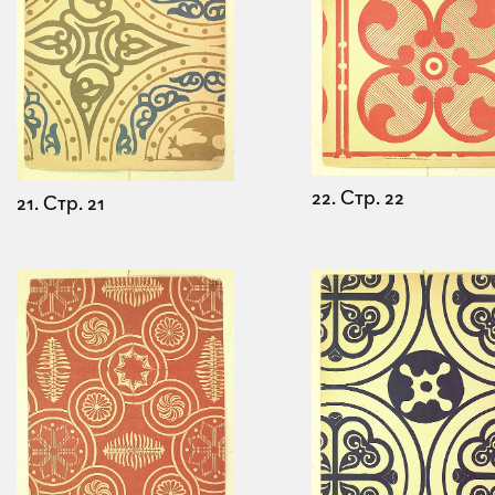
22.
Стр. 22
21.
Стр. 21