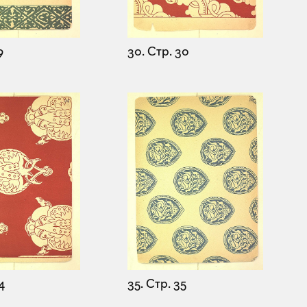
9
30.
Стр. 30
4
35.
Стр. 35