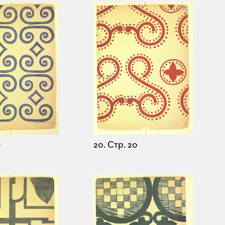
9
20.
Стр. 20