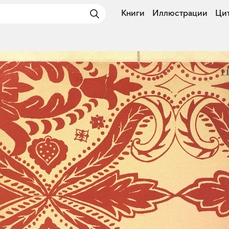
Книги
Иллюстрации
Ци