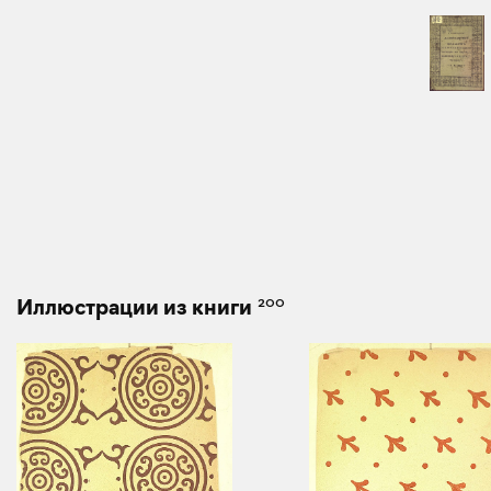
200
Иллюстрации из книги