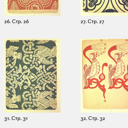
26.
Стр. 26
27.
Стр. 27
31.
Стр. 31
32.
Стр. 32