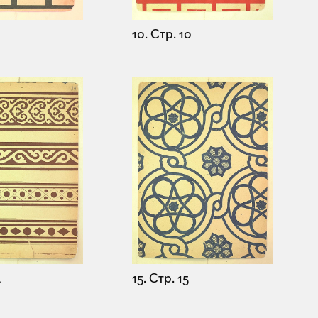
10.
Стр. 10
4
15.
Стр. 15