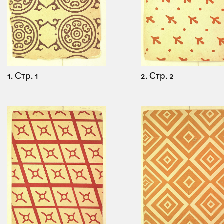
1.
Стр. 1
2.
Стр. 2