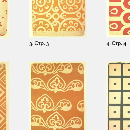
3.
Стр. 3
4.
Стр. 4