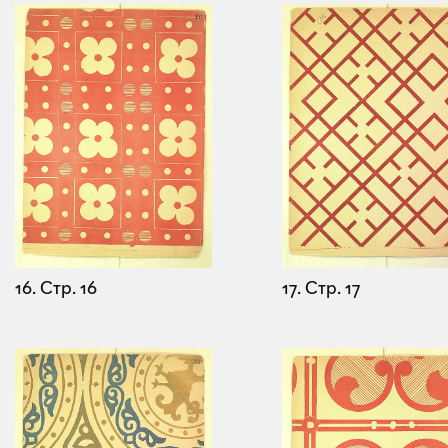
16.
Стр. 16
17.
Стр. 17