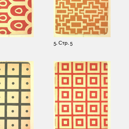
5.
Стр. 5