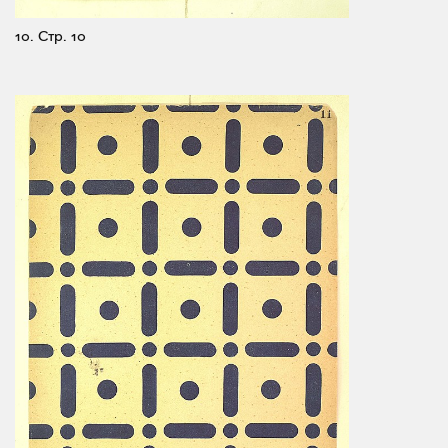
10.
Стр. 10