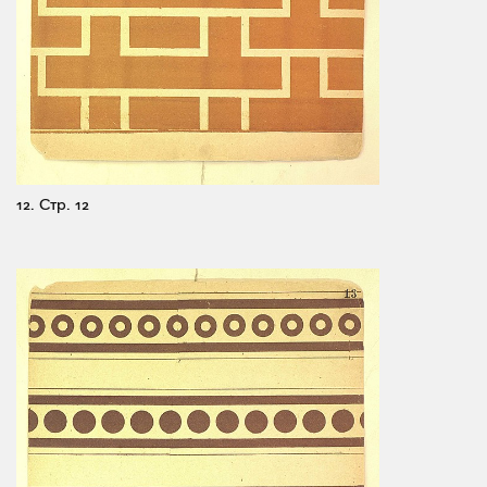
12.
Стр. 12