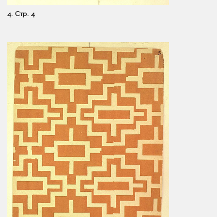
4.
Стр. 4