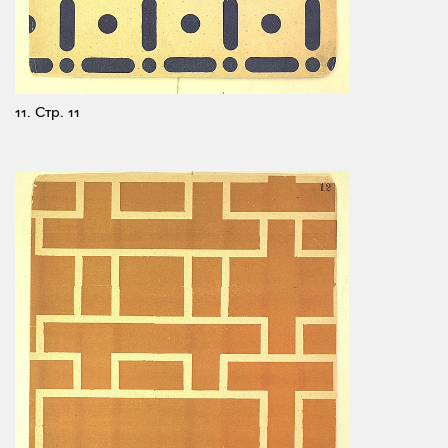
11.
Стр. 11