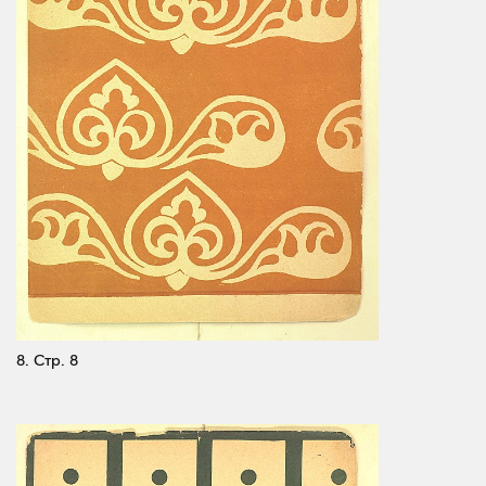
8.
Стр. 8