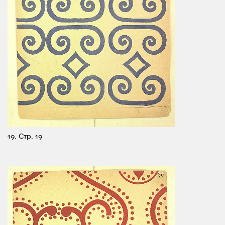
19.
Стр. 19