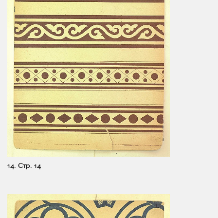
14.
Стр. 14