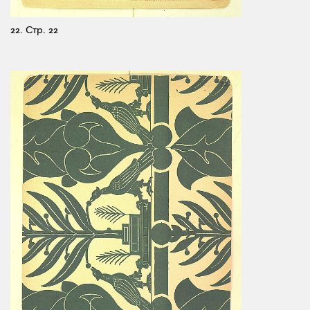
22.
Стр. 22