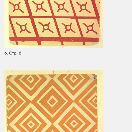
6.
Стр. 6