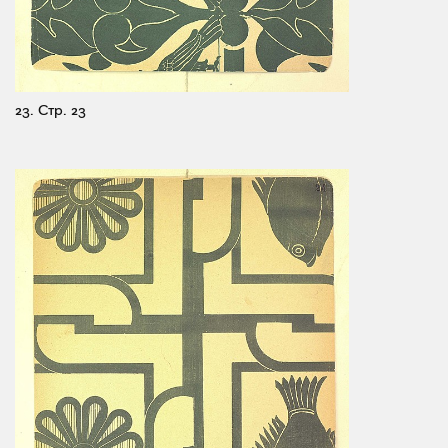
23.
Стр. 23