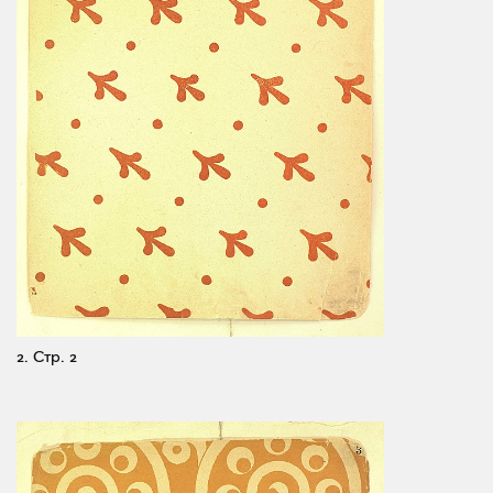
2.
Стр. 2