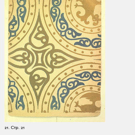
21.
Стр. 21