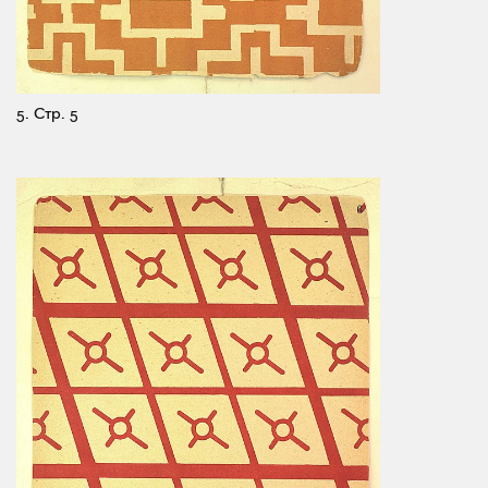
5.
Стр. 5