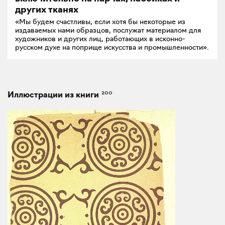
других тканях
«Мы будем счастливы, если хотя бы некоторые из
издаваемых нами образцов, послужат материалом для
художников и других лиц, работающих в исконно-
русском духе на поприще искусства и промышленности».
200
Иллюстрации из книги