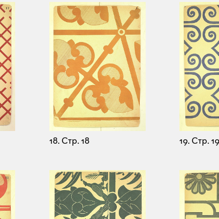
18.
Стр. 18
19.
Стр. 1