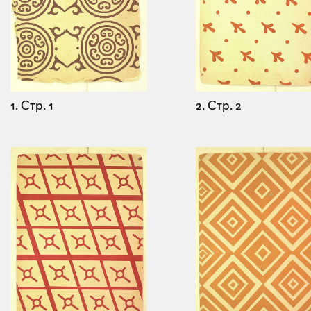
1.
Стр. 1
2.
Стр. 2