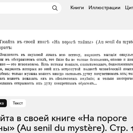
Книги
Иллюстрации
Ци
ка
Текст
ны» (Au senil du mystère). Стр. 