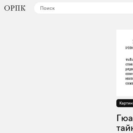
Картин
Гюайта в своей книге «На пороге
тай