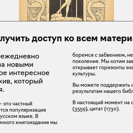
лучить доступ ко всем матери
ы ежедневно
боремся с забвением, 
поколение. Мы хотим зав
ва новыми
открывает горизонты зн
ое интересное
культуры.
хив, который
Вы можете поддержать н
я.
результатам нашего биб
В настоящий момент на с
 это частный
(
3559
), цитат (
1730
).
ется популяризация
усском языке. В
ычного книгоиздания мы