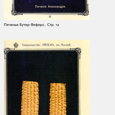
Печенье Бутер-Веферс..
Стр. 12