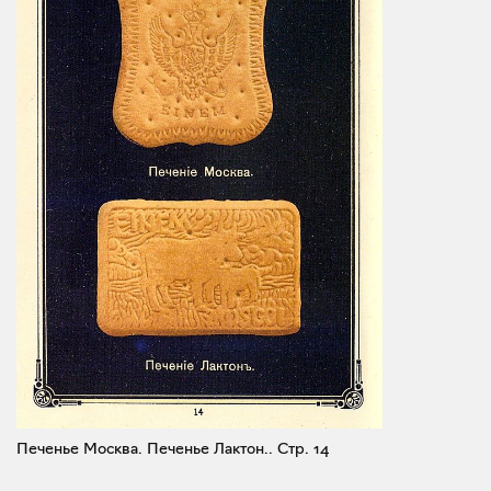
Печенье Москва. Печенье Лактон..
Стр. 14