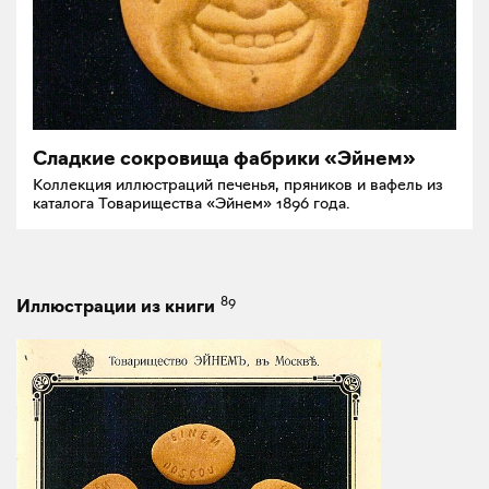
Сладкие сокровища фабрики «Эйнем»
Коллекция иллюстраций печенья, пряников и вафель из
каталога Товарищества «Эйнем» 1896 года.
89
Иллюстрации из книги