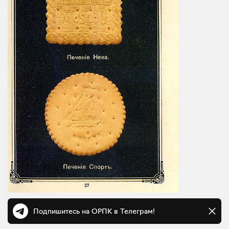
Печенье Нева. Печенье Спорт..
Стр. 27
Подпишитесь на ОРПК в Телеграм!