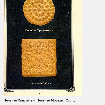
Печенье Хризантем. Печенье Мозель..
Стр. 9