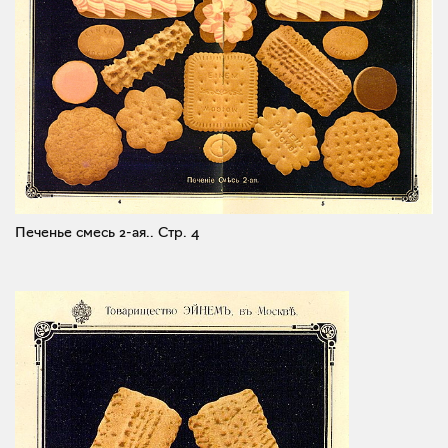
Печенье смесь 2-ая..
Стр. 4