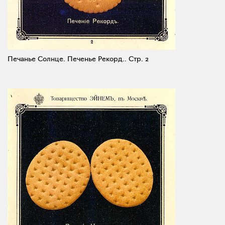
Печанье Солнце. Печенье Рекорд..
Стр. 2