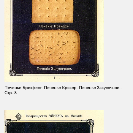
Печенье Брекфест. Печенье Крэкер. Печенье Закусочное..
Стр. 8