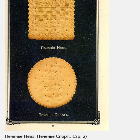
Печенье Нева. Печенье Спорт..
Стр. 27