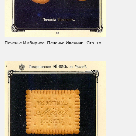
Печенье Имбирное. Печенье Ивенинг..
Стр. 20