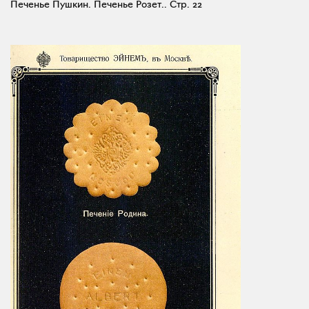
Печенье Пушкин. Печенье Розет..
Стр. 22