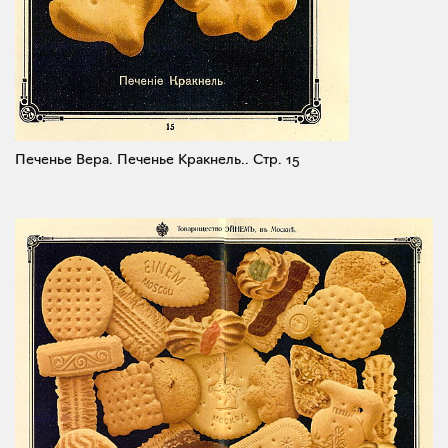
Печенье Вера. Печенье Кракнель..
Стр. 15