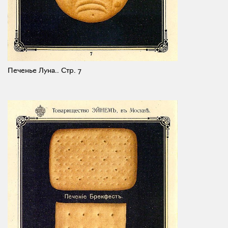
Печенье Луна..
Стр. 7