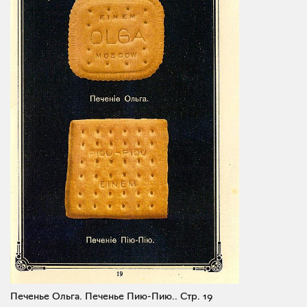
Печенье Ольга. Печенье Пию-Пию..
Стр. 19