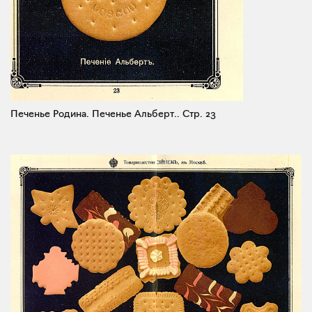
Печенье Родина. Печенье Альберт..
Стр. 23