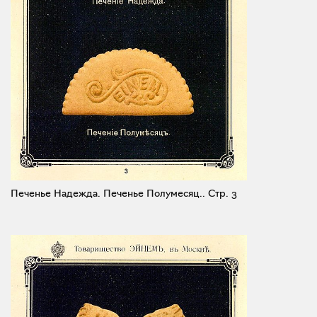
Печенье Надежда. Печенье Полумесяц..
Стр. 3