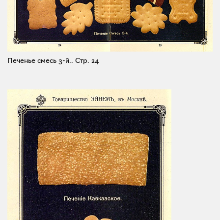
Печенье смесь 3-й..
Стр. 24