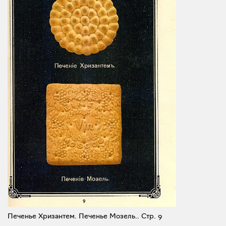
Печенье Хризантем. Печенье Мозель..
Стр. 9