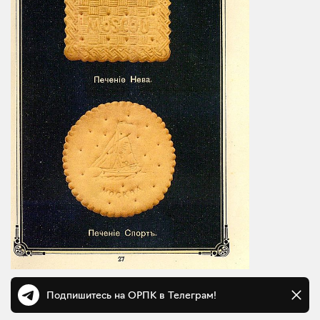
Печенье Нева. Печенье Спорт..
Стр. 27
Подпишитесь на ОРПК в Телеграм!