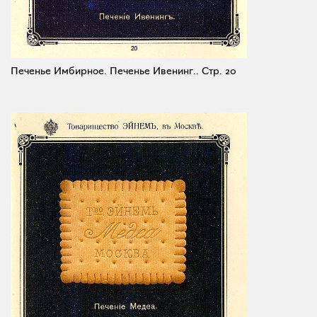
Печенье Имбирное. Печенье Ивенинг..
Стр. 20