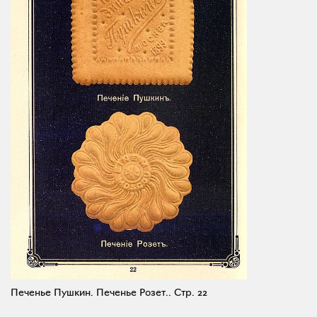
Печенье Пушкин. Печенье Розет..
Стр. 22