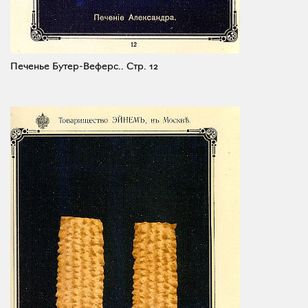
Печенье Бутер-Веферс..
Стр. 12