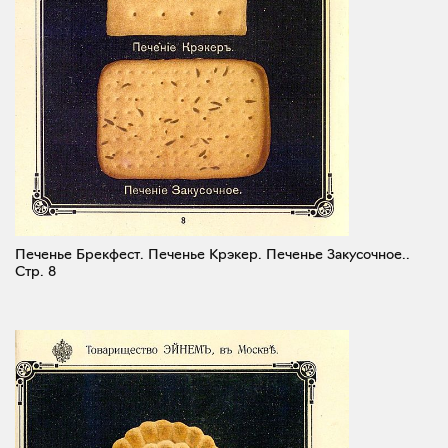
Печенье Брекфест. Печенье Крэкер. Печенье Закусочное..
Стр. 8