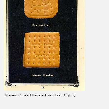
Печенье Ольга. Печенье Пию-Пию..
Стр. 19