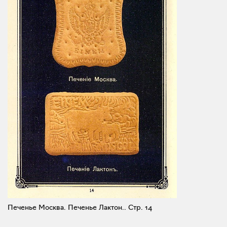
Печенье Москва. Печенье Лактон..
Стр. 14