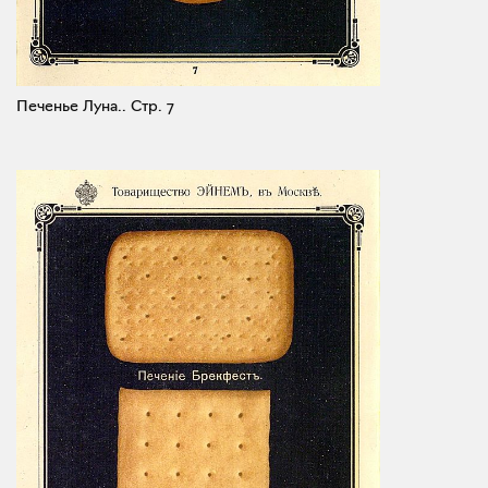
Печенье Луна..
Стр. 7