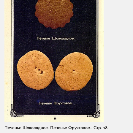
Печенье Шоколадное. Печенье Фруктовое..
Стр. 18