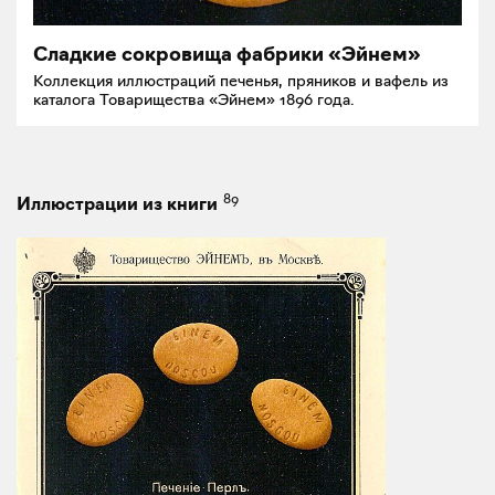
Сладкие сокровища фабрики «Эйнем»
Коллекция иллюстраций печенья, пряников и вафель из
каталога Товарищества «Эйнем» 1896 года.
89
Иллюстрации из книги