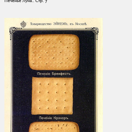
Печенье Луна..
Стр. 7