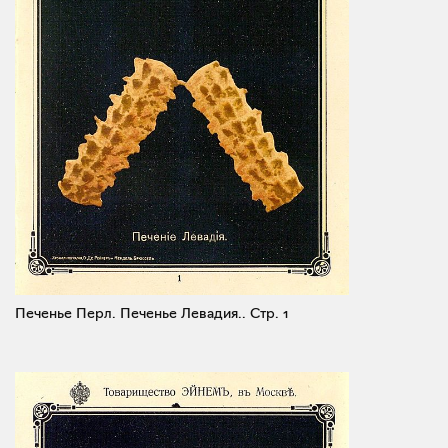
Печенье Перл. Печенье Левадия..
Стр. 1