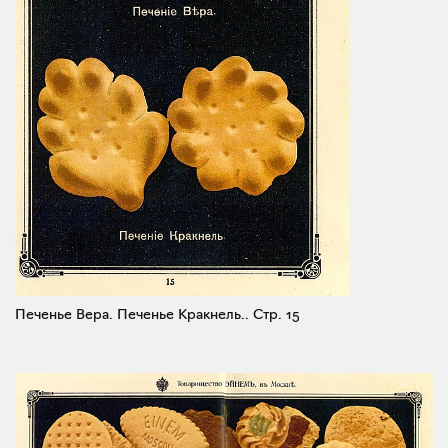
Печенье Вера. Печенье Кракнель..
Стр. 15