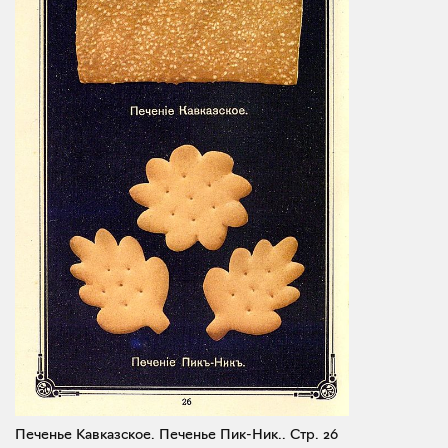
Печенье Кавказское. Печенье Пик-Ник..
Стр. 26