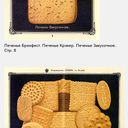
Печенье Брекфест. Печенье Крэкер. Печенье Закусочное..
Стр. 8