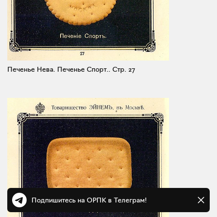
Печенье Нева. Печенье Спорт..
Стр. 27
Подпишитесь на ОРПК в Телеграм!