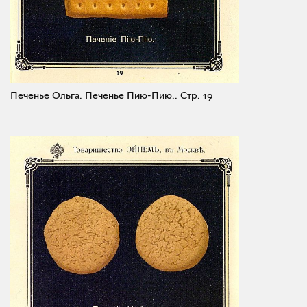
Печенье Ольга. Печенье Пию-Пию..
Стр. 19