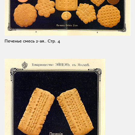
Печенье смесь 2-ая..
Стр. 4