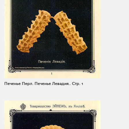
Печенье Перл. Печенье Левадия..
Стр. 1