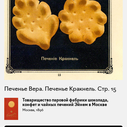
Печенье Вера. Печенье Кракнель. Стр. 15
Товарищество паровой фабрики шоколада,
конфет и чайных печений Эйнем в Москве
Москва, 1896