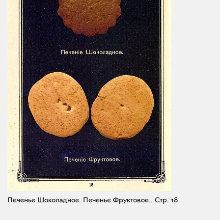
Печенье Шоколадное. Печенье Фруктовое..
Стр. 18