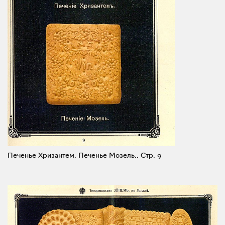
Печенье Хризантем. Печенье Мозель..
Стр. 9