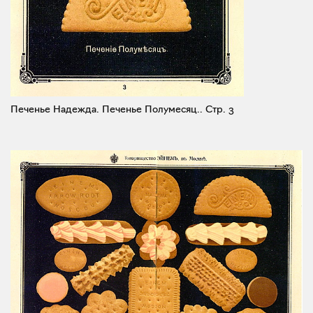
Печенье Надежда. Печенье Полумесяц..
Стр. 3