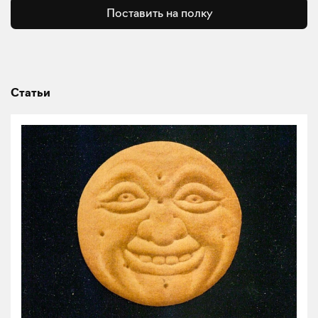
Поставить на полку
Статьи