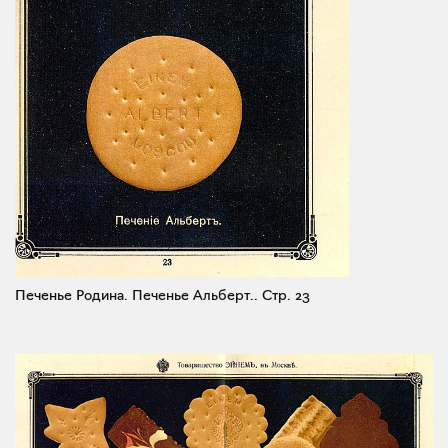
Печенье Родина. Печенье Альберт..
Стр. 23