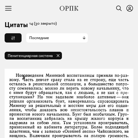
14
(30 закрыто)
Цитаты
Последние
Пенитенциарная система