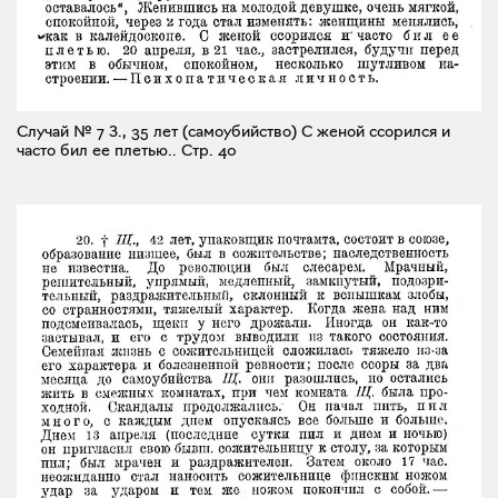
Случай № 7 З., 35 лет (самоубийство) С женой ссорился и
часто бил ее плетью..
Стр. 40