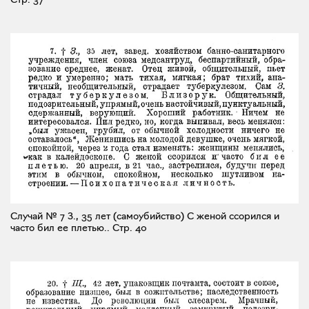
Случай № 7 З., 35 лет (самоубийство) С женой ссорился и
часто бил ее плетью..
Стр. 40