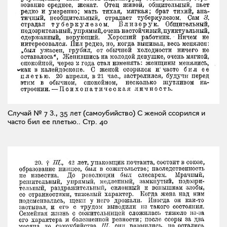
Случай № 7 З., 35 лет (самоубийство) С женой ссорился и
часто бил ее плетью..
Стр. 40