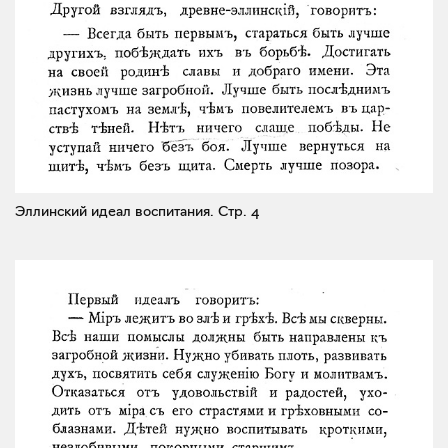
Эллинский идеал воспитания.
Стр. 4