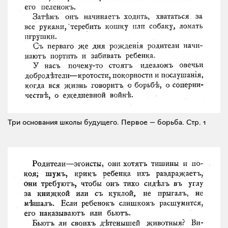
Три основания школы будущего. Первое — борьба.
Стр. 1