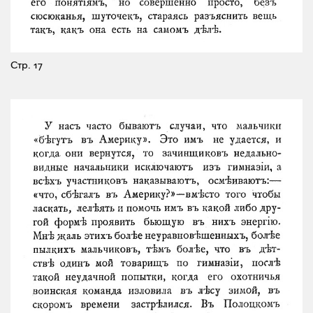
Стр. 17