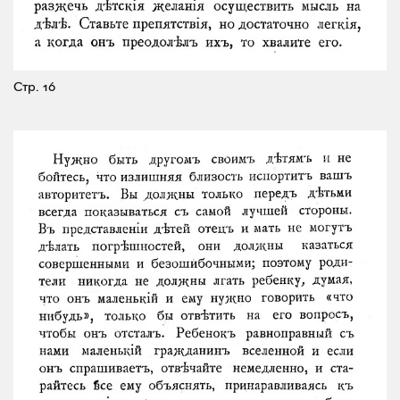
Стр. 16