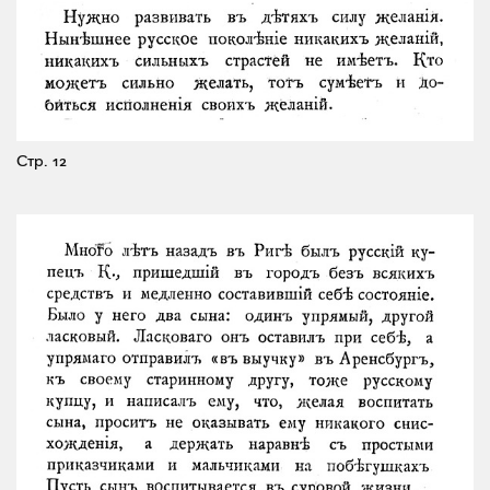
Стр. 12