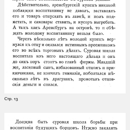
Стр. 13