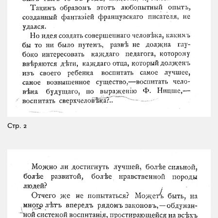
Стр. 2