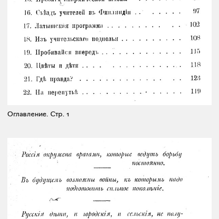
Оглавление.
Стр. 1