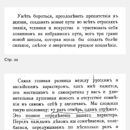
Стр. 22