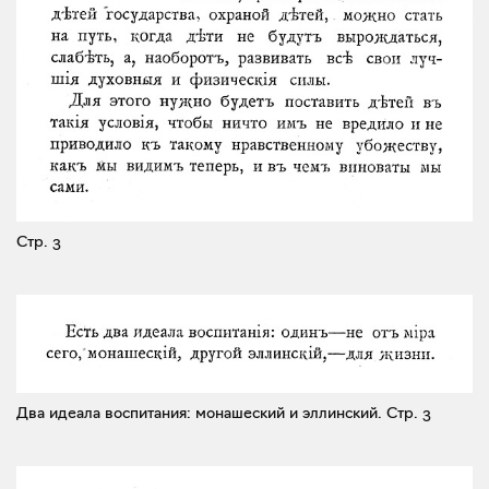
Стр. 3
Два идеала воспитания: монашеский и эллинский.
Стр. 3