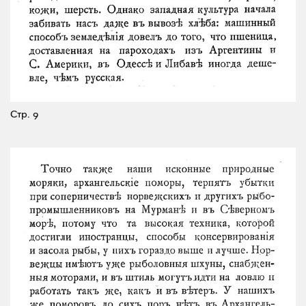
Стр. 9