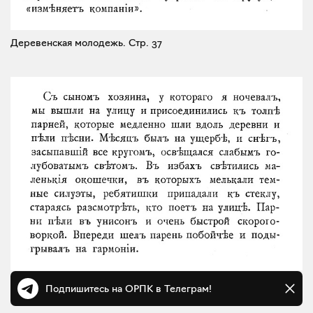
Деревенская молодежь.
Стр. 37
Стр. 38
Подпишитесь на ОРПК в Телеграм!