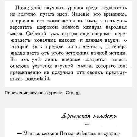
Понижение научного уровня.
Стр. 35