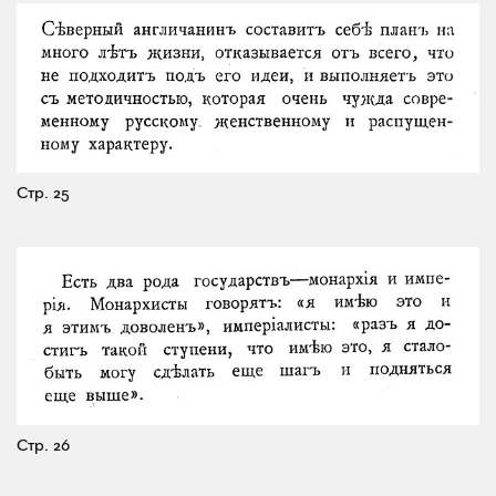
Стр. 25
Стр. 26