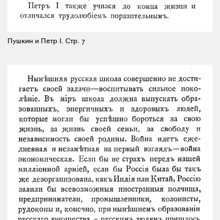
Пушкин и Петр I.
Стр. 7