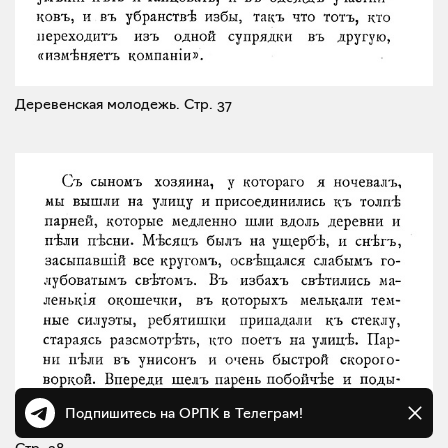
Деревенская молодежь.
Стр. 37
Подпишитесь на ОРПК в Телеграм!
Стр. 38