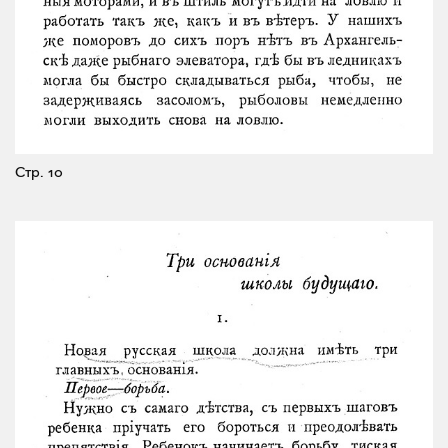
Стр. 10