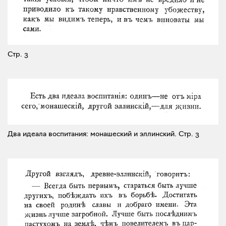
Стр. 3
Два идеала воспитания: монашеский и эллинский.
Стр. 3