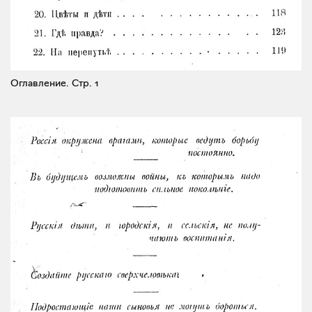
Оглавление.
Стр. 1