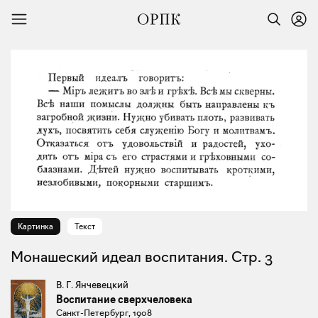
Картинка
Текст
Монашеский идеал воспитания. Стр. 3
В. Г. Янчевецкий
Воспитание сверхчеловека
Санкт-Петербург, 1908