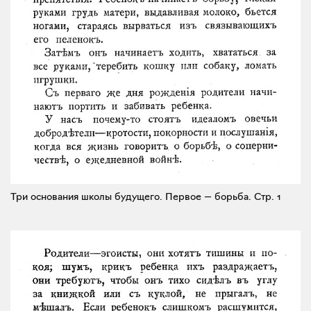
Три основания школы будущего. Первое — борьба.
Стр. 1