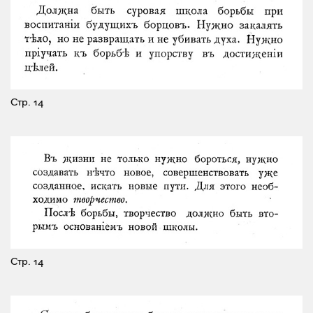
Стр. 14
Стр. 14