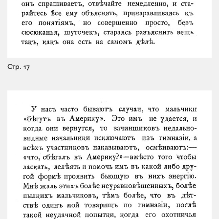
Стр. 17