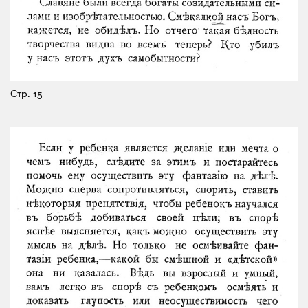
Стр. 15