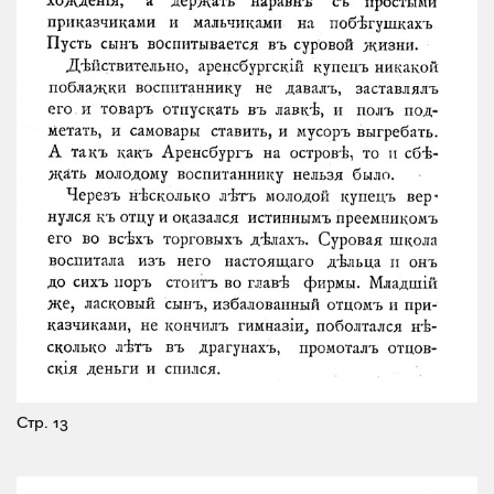
Стр. 13