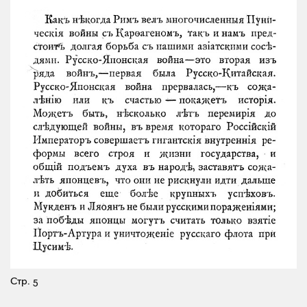
Стр. 5