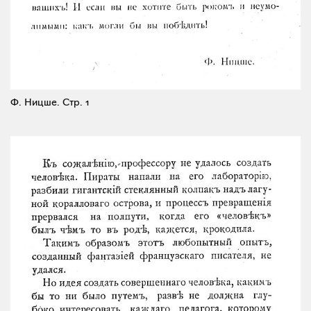
Ф. Ницше.
Стр. 1