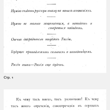
Стр. 1