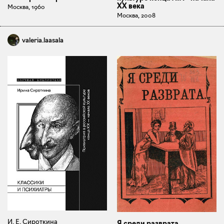
ХХ века
Москва, 1960
Москва, 2008
valeria.laasala
И. Е. Сироткина
Я среди разврата