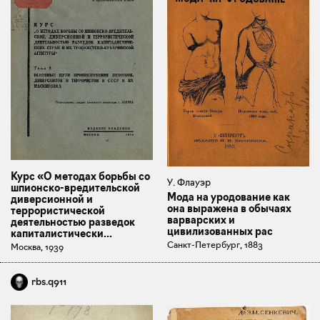
Курс «О методах борьбы со
У. Флауэр
шпионско-вредительской
Мода на уродование как
диверсионной и
она выражена в обычаях
террористической
варварских и
деятельностью разведок
цивилизованных рас
капиталистически...
Санкт-Петербург, 1883
Москва, 1939
rbs.q911