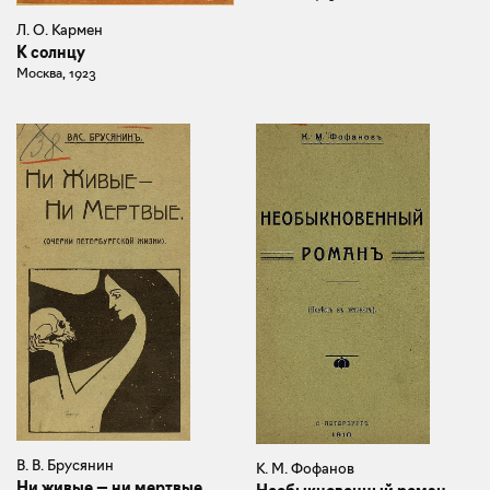
Л. О. Кармен
К солнцу
Москва, 1923
В. В. Брусянин
К. М. Фофанов
Ни живые — ни мертвые