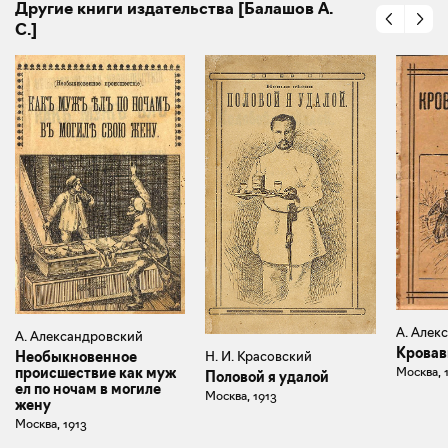
Другие книги издательства [Балашов А.
С.]
А. Алек
А. Александровский
Кровав
Необыкновенное
Н. И. Красовский
происшествие как муж
Москва, 
Половой я удалой
ел по ночам в могиле
Москва, 1913
жену
Москва, 1913