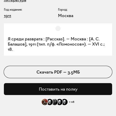
Год издания:
Город:
1911
Москва
Я среди разврата : [Рассказ]. — Москва : [А. С.
Балашов], 1911 (тип. п/ф. «Ломоносов»). — XVI с.;
18.
Скачать
PDF
—
3.5МБ
Поставить на полку
+
118