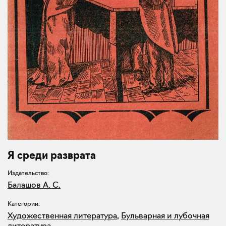
Я среди разврата
Издательство:
Балашов А. С.
Категории:
Художественная литература
,
Бульварная и лубочная
литература