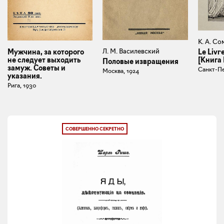
К. А. Со
Л. М. Василевский
Мужчина, за которого
Le Livr
не следует выходить
[Книга
Половые извращения
замуж. Советы и
Санкт-Пе
Москва, 1924
указания.
Рига, 1930
СОВЕРШЕННО СЕКРЕТНО