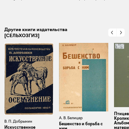
Другие книги издательства
[СЕЛЬХОЗГИЗ]
Птицев
А. В. Белицер
Кролик
В. П. Добрынин
Альбом
Бешенство и борьба с
Искусственное
матер
ним