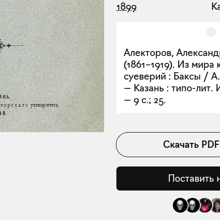
1899
К
Алекторов, Алексан
(1861–1919). Из мира
суеверий : Баксы / А.
— Казань : типо-лит. И
— 9 с.; 25.
Скачать
PDF
Поставить 