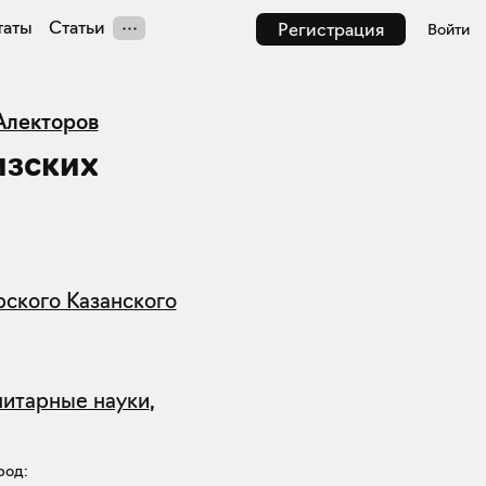
таты
Статьи
Регистрация
Войти
Алекторов
изских
ского Казанского
нитарные науки
,
род: