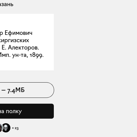
азань
др Ефимович
 киргизских
 Е. Алекторов.
мп. ун-та, 1899.
—
7.4МБ
на полку
+
23