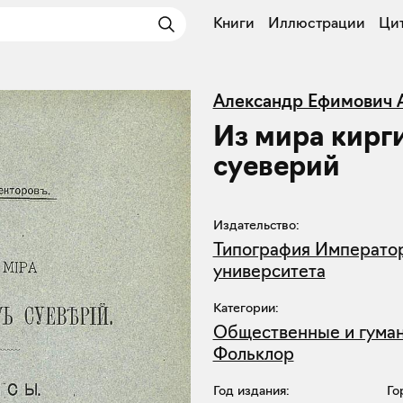
Книги
Иллюстрации
Ци
Александр Ефимович 
Из мира кирг
суеверий
Издательство:
Типография Император
университета
Категории:
Общественные и гума
Фольклор
Год издания:
Го