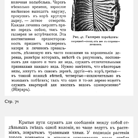
Стр. 71