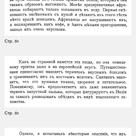
Стр. 61
Стр. 61