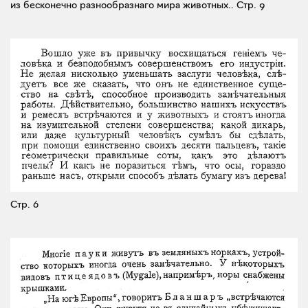
из бесконечно разнообразнаго мира животных..
Стр. 9
Стр. 6