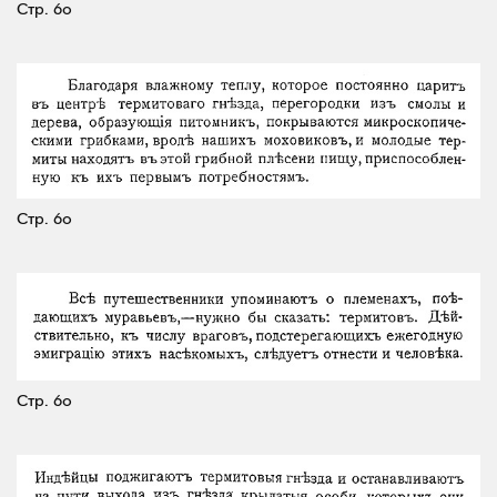
Стр. 60
Стр. 60
Стр. 60