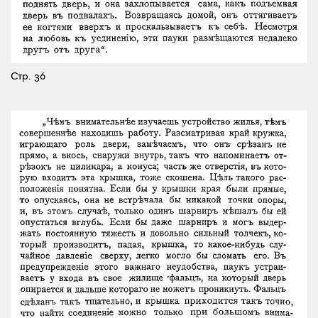
Стр. 36