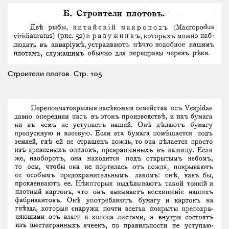
Строители плотов.
Стр. 105