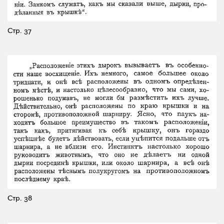
Стр. 37
Стр. 38