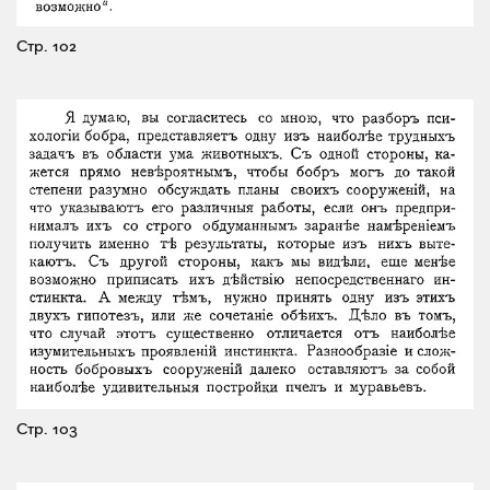
Стр. 102
Стр. 103