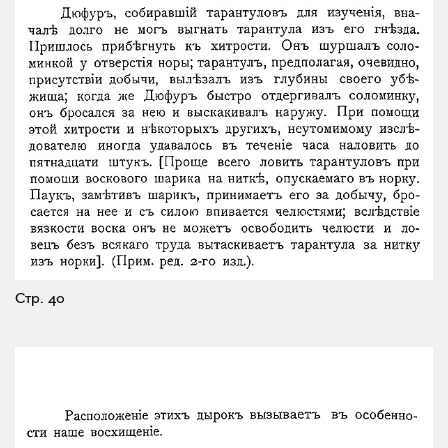
Стр. 40