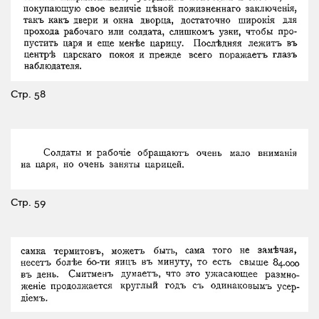
Стр. 58
Стр. 59