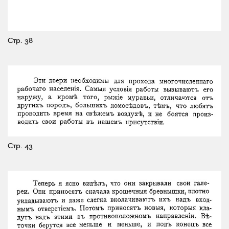
Стр. 38
Стр. 43