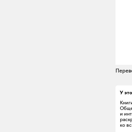
Перево
У эт
Книг
Обще
и ин
раск
ко в