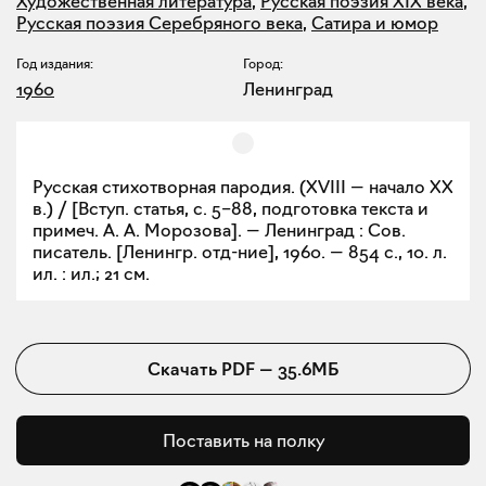
Художественная литература
,
Русская поэзия XIX века
,
Русская поэзия Серебряного века
,
Сатира и юмор
Год издания:
Город:
1960
Ленинград
Русская стихотворная пародия. (XVIII — начало XX
в.) / [Вступ. статья, с. 5–88, подготовка текста и
примеч. А. А. Морозова]. — Ленинград : Сов.
писатель. [Ленингр. отд-ние], 1960. — 854 с., 10. л.
ил. : ил.; 21 см.
Скачать
PDF
—
35.6МБ
Поставить на полку