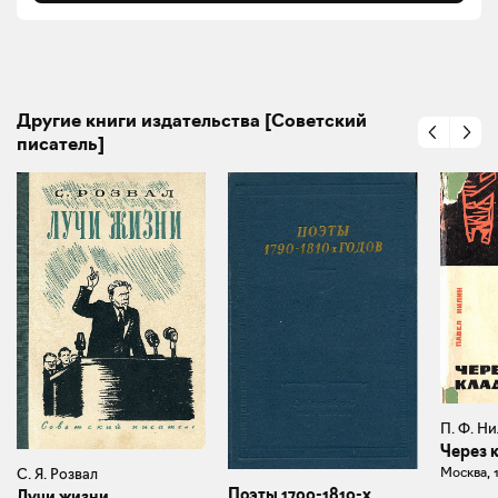
Другие книги издательства [Советский
писатель]
П. Ф. Н
Через 
Москва, 
С. Я. Розвал
Поэты 1790-1810-х
Лучи жизни