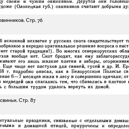
овинников.
Стр. 76
свиньи.
Стр. 87