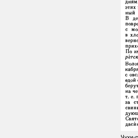
Чухи-