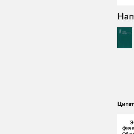
На
Цитат