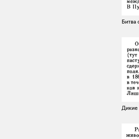
Битва 
Дикие 