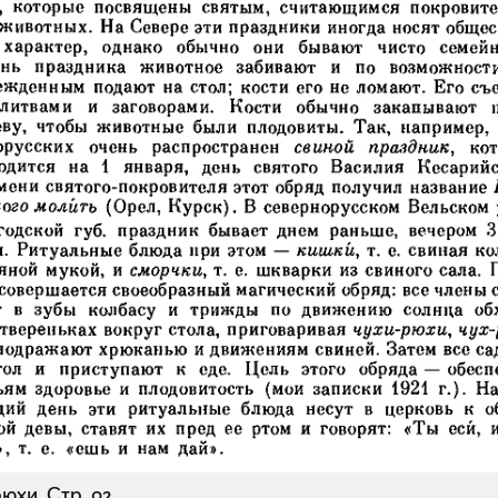
рюхи.
Стр. 92