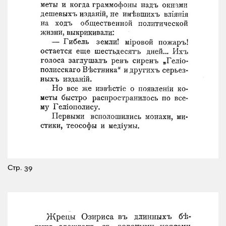
Стр. 39