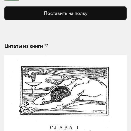
Поставить на полку
27
Цитаты из книги