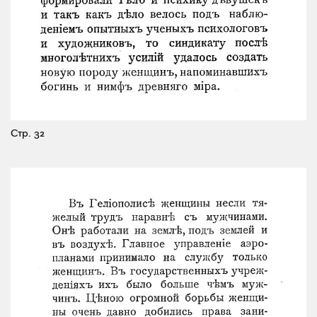
Стр. 32