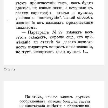
Стр. 37