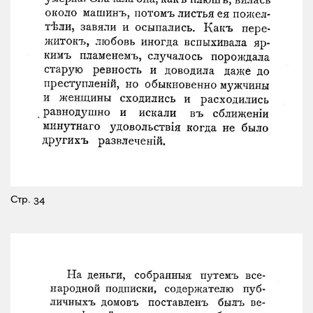
Стр. 34