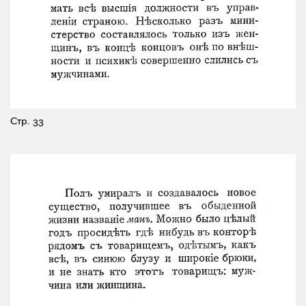
Стр. 33