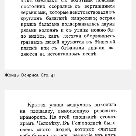
Жрицы Осириса.
Стр. 41