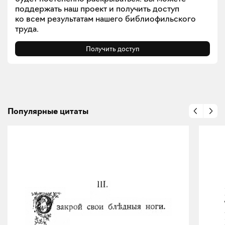
поддержать наш проект и получить доступ
ко всем результатам нашего библиофильского
труда.
Получить доступ
Популярные цитаты