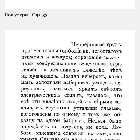
Пол умирал.
Стр. 33