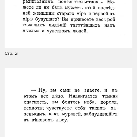
Стр. 21