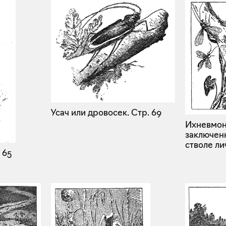
Усач или дровосек.
Стр. 69
Ихневмон
заключен
стволе ли
 65