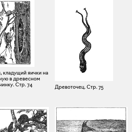
, кладущий яички на
ную в древесном
чинку.
Стр. 74
Древоточец.
Стр. 75