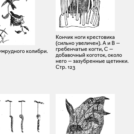
Кончик ноги крестовика
(сильно увеличен). А и В —
гребенчатые когти, С —
умрудного колибри.
добавочный коготок, около
него — зазубренные щетинки.
Стр. 123