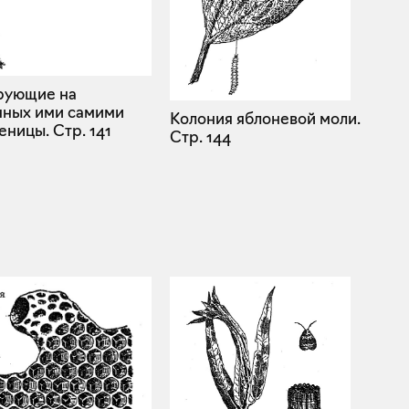
рующие на
ных ими самими
Колония яблоневой моли.
деницы.
Стр. 141
Стр. 144