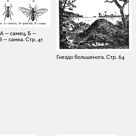
А — самец, Б —
В — самка.
Стр. 41
Гнездо большенога.
Стр. 64