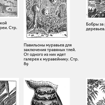
йкой
Бобры за 
реи.
Стр.
деревьев
Павильоны муравьев для
заключения травяных тлей.
От одного из них идет
галерея к муравейнику.
Стр.
89