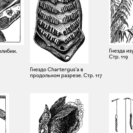
Гнезда из
олибии.
Стр. 119
Гнездо Chartergus'а в
продольном разрезе.
Стр. 117