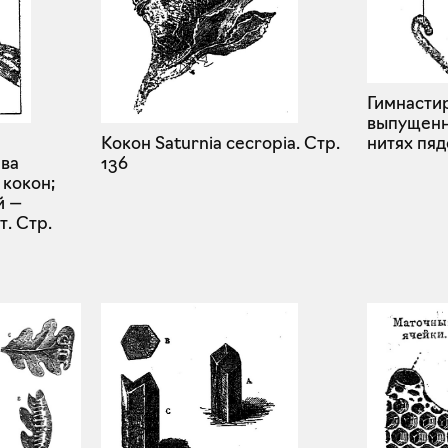
Гимнасти
выпущенн
Кокон Saturnia cecropia.
Стр.
нитях пя
ева
136
кокон;
й —
т.
Стр.