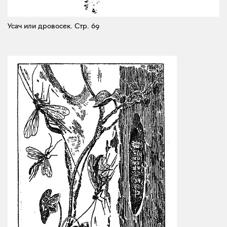
Усач или дровосек.
Стр. 69