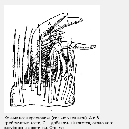
Кончик ноги крестовика (сильно увеличен). А и В —
гребенчатые когти, С — добавочный коготок, около него —
зазубренные щетинки.
Стр. 123