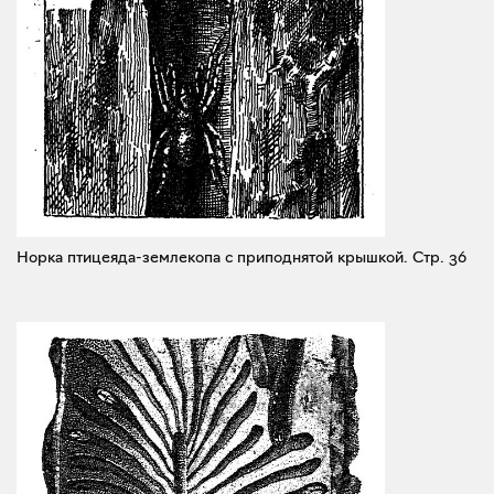
Норка птицеяда-землекопа с приподнятой крышкой.
Стр. 36