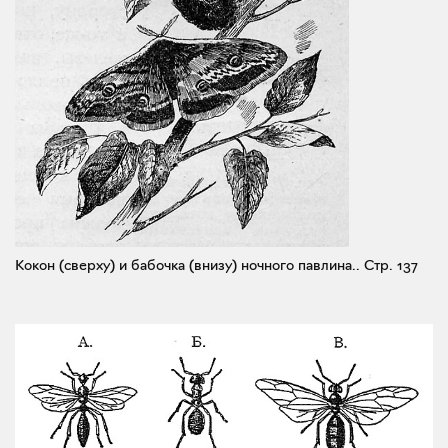
Кокон (сверху) и бабочка (внизу) ночного павлина..
Стр. 137