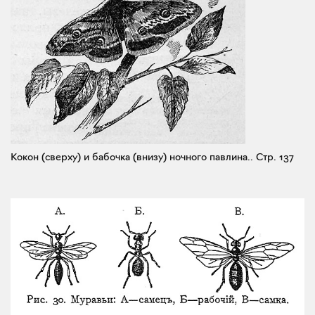
Кокон (сверху) и бабочка (внизу) ночного павлина..
Стр. 137