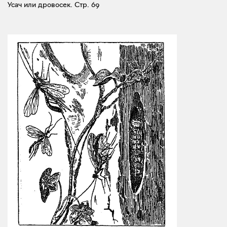
Усач или дровосек.
Стр. 69