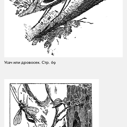
Усач или дровосек.
Стр. 69