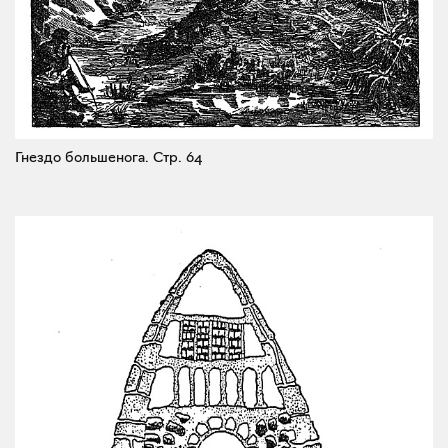
Гнездо большенога.
Стр. 64