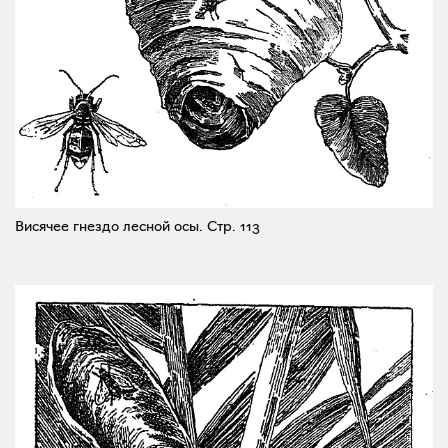
Висячее гнездо лесной осы.
Стр. 113