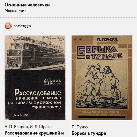
Огненные человечки
Москва, 1914
roric1970
А. П. Егоров, И. Л. Шрага
П. Пунух
Расследование крушений и
Борька в тундре