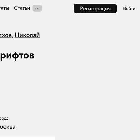
таты
Статьи
Регистрация
Войти
ихов
,
Николай
шрифтов
род:
осква