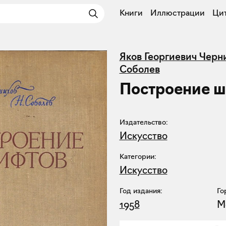
Книги
Иллюстрации
Ци
Яков Георгиевич Черн
Соболев
Построение 
Издательство:
Искусство
Категории:
Искусство
Год издания:
Го
1958
М