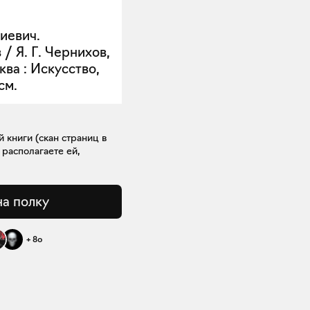
иевич.
/ Я. Г. Чернихов,
ква : Искусство,
 см.
книги (скан страниц в
 располагаете ей,
на полку
+
80