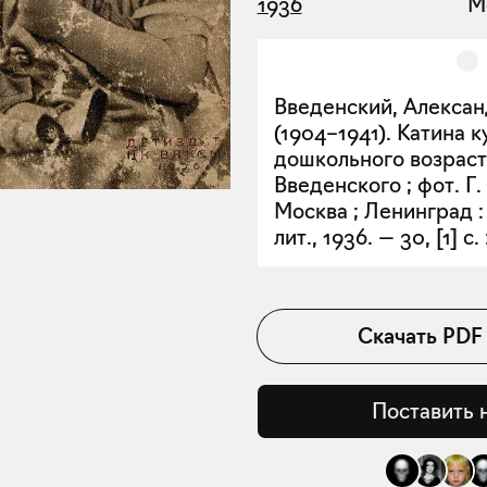
1936
М
Введенский, Алекса
(1904–1941). Катина ку
дошкольного возраста
Введенского ; фот. Г.
Москва ; Ленинград :
лит., 1936. — 30, [1] с. 
Скачать
PDF
Поставить 