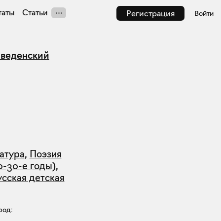
таты
Статьи
Регистрация
Войти
Введенский
атура
,
Поэзия
0-30-е годы)
,
усская детская
род: