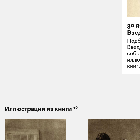
30 
Вве
Подб
Введ
собр
иллю
книг
16
Иллюстрации из книги