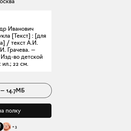
осква
ндр Иванович
кла [Текст] : [для
] / текст А.И.
 И. Грачева. —
 Изд-во детской
: ил.; 22 см.
—
14.7МБ
на полку
+
3