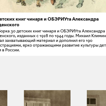
детских книг чинаря и ОБЭРИУта Александра
денского
орка 30 детских книг чинаря и ОБЭРИУта Александра
енского, изданных с 1928 по 1944 годы. Михаил Климин
ал захватывающий материал и дополнил его 190
страциями, ярко отражающими развитие культуры де
и в России.