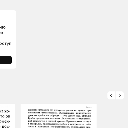
цию
ое
оступ