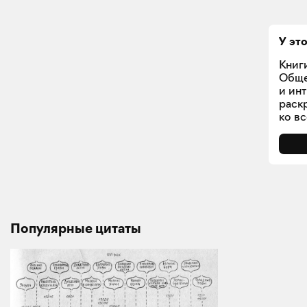
У эт
Книг
Обще
и ин
раск
ко в
Популярные цитаты